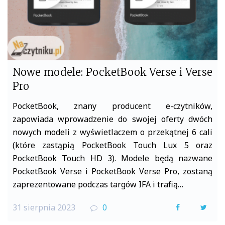
Nowe modele: PocketBook Verse i Verse
Pro
PocketBook, znany producent e-czytników,
zapowiada wprowadzenie do swojej oferty dwóch
nowych modeli z wyświetlaczem o przekątnej 6 cali
(które zastąpią PocketBook Touch Lux 5 oraz
PocketBook Touch HD 3). Modele będą nazwane
PocketBook Verse i PocketBook Verse Pro, zostaną
zaprezentowane podczas targów IFA i trafią…
31 sierpnia 2023
0
F
T
a
w