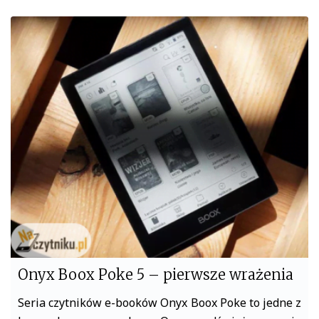
c
i
e
t
b
t
o
e
o
r
k
Onyx Boox Poke 5 – pierwsze wrażenia
Seria czytników e-booków Onyx Boox Poke to jedne z