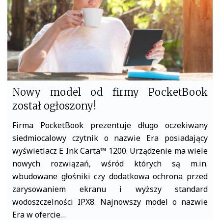
k
Nowy model od firmy PocketBook
został ogłoszony!
Firma PocketBook prezentuje długo oczekiwany
siedmiocalowy czytnik o nazwie Era posiadający
wyświetlacz E Ink Carta™ 1200. Urządzenie ma wiele
nowych rozwiązań, wśród których są m.in.
wbudowane głośniki czy dodatkowa ochrona przed
zarysowaniem ekranu i wyższy standard
wodoszczelności IPX8. Najnowszy model o nazwie
Era w ofercie…