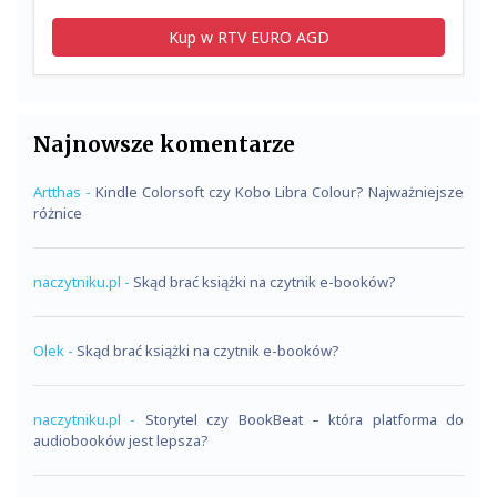
Kup w RTV EURO AGD
Najnowsze komentarze
Artthas
-
Kindle Colorsoft czy Kobo Libra Colour? Najważniejsze
różnice
naczytniku.pl
-
Skąd brać książki na czytnik e-booków?
Olek
-
Skąd brać książki na czytnik e-booków?
naczytniku.pl
-
Storytel czy BookBeat – która platforma do
audiobooków jest lepsza?