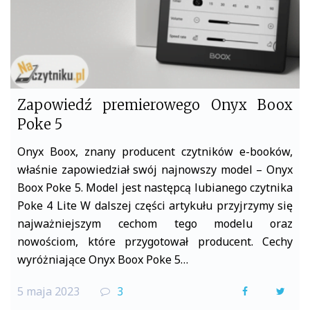
Zapowiedź premierowego Onyx Boox
Poke 5
Onyx Boox, znany producent czytników e-booków,
właśnie zapowiedział swój najnowszy model – Onyx
Boox Poke 5. Model jest następcą lubianego czytnika
Poke 4 Lite W dalszej części artykułu przyjrzymy się
najważniejszym cechom tego modelu oraz
nowościom, które przygotował producent. Cechy
wyróżniające Onyx Boox Poke 5…
5 maja 2023
3
F
T