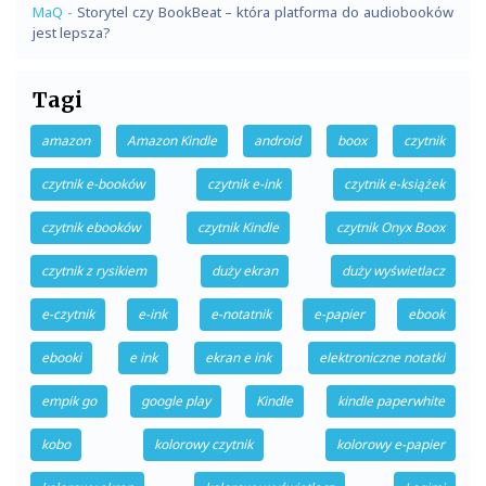
MaQ
-
Storytel czy BookBeat – która platforma do audiobooków
jest lepsza?
Tagi
amazon
Amazon Kindle
android
boox
czytnik
czytnik e-booków
czytnik e-ink
czytnik e-książek
czytnik ebooków
czytnik Kindle
czytnik Onyx Boox
czytnik z rysikiem
duży ekran
duży wyświetlacz
e-czytnik
e-ink
e-notatnik
e-papier
ebook
ebooki
e ink
ekran e ink
elektroniczne notatki
empik go
google play
Kindle
kindle paperwhite
kobo
kolorowy czytnik
kolorowy e-papier