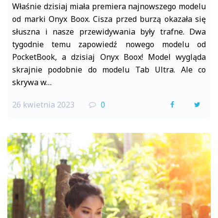
Właśnie dzisiaj miała premiera najnowszego modelu
od marki Onyx Boox. Cisza przed burzą okazała się
słuszna i nasze przewidywania były trafne. Dwa
tygodnie temu zapowiedź nowego modelu od
PocketBook, a dzisiaj Onyx Boox! Model wygląda
skrajnie podobnie do modelu Tab Ultra. Ale co
skrywa w…
26 kwietnia 2023
0
F
T
a
w
c
i
e
t
b
t
o
e
o
r