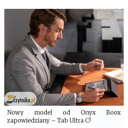
a
w
c
i
e
t
b
t
o
e
o
r
k
Nowy model od Onyx Boox
zapowiedziany – Tab Ultra C!