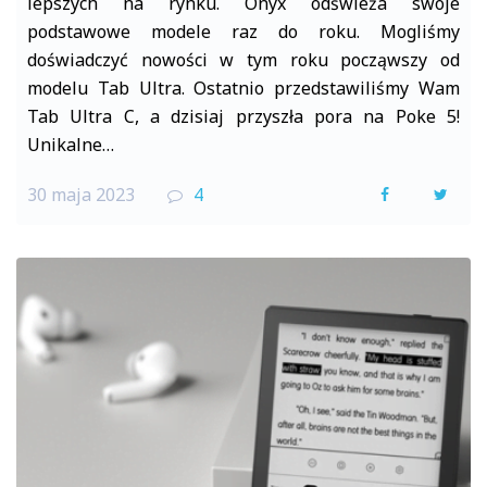
lepszych na rynku. Onyx odświeża swoje
podstawowe modele raz do roku. Mogliśmy
doświadczyć nowości w tym roku począwszy od
modelu Tab Ultra. Ostatnio przedstawiliśmy Wam
Tab Ultra C, a dzisiaj przyszła pora na Poke 5!
Unikalne…
30 maja 2023
4
F
T
a
w
c
i
e
t
b
t
o
e
o
r
k