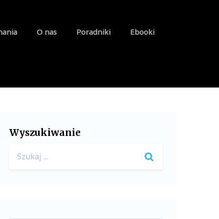
nania
O nas
Poradniki
Ebooki
Wyszukiwanie
Search
for: