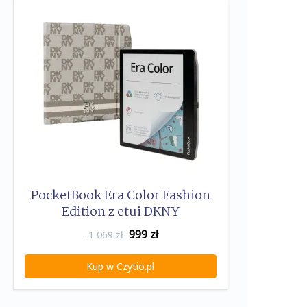
PocketBook Era Color Fashion
Edition z etui DKNY
999
zł
1 069 zł
Kup w Czytio.pl