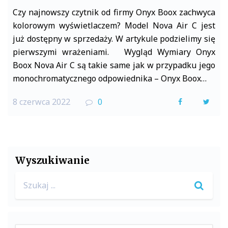
Czy najnowszy czytnik od firmy Onyx Boox zachwyca
kolorowym wyświetlaczem? Model Nova Air C jest
już dostępny w sprzedaży. W artykule podzielimy się
pierwszymi wrażeniami. Wygląd Wymiary Onyx
Boox Nova Air C są takie same jak w przypadku jego
monochromatycznego odpowiednika – Onyx Boox…
8 czerwca 2022
0
F
T
a
w
c
i
e
t
Wyszukiwanie
b
t
Search
o
e
for:
o
r
k