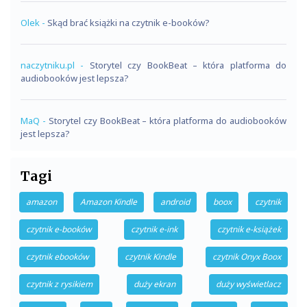
Olek
-
Skąd brać książki na czytnik e-booków?
naczytniku.pl
-
Storytel czy BookBeat – która platforma do
audiobooków jest lepsza?
MaQ
-
Storytel czy BookBeat – która platforma do audiobooków
jest lepsza?
Tagi
amazon
Amazon Kindle
android
boox
czytnik
czytnik e-booków
czytnik e-ink
czytnik e-książek
czytnik ebooków
czytnik Kindle
czytnik Onyx Boox
czytnik z rysikiem
duży ekran
duży wyświetlacz