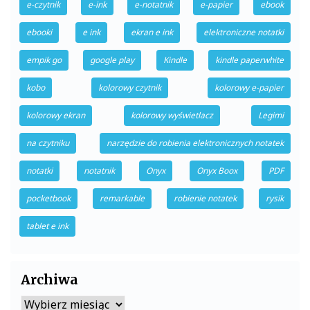
e-czytnik
e-ink
e-notatnik
e-papier
ebook
ebooki
e ink
ekran e ink
elektroniczne notatki
empik go
google play
Kindle
kindle paperwhite
kobo
kolorowy czytnik
kolorowy e-papier
kolorowy ekran
kolorowy wyświetlacz
Legimi
na czytniku
narzędzie do robienia elektronicznych notatek
notatki
notatnik
Onyx
Onyx Boox
PDF
pocketbook
remarkable
robienie notatek
rysik
tablet e ink
Archiwa
Archiwa