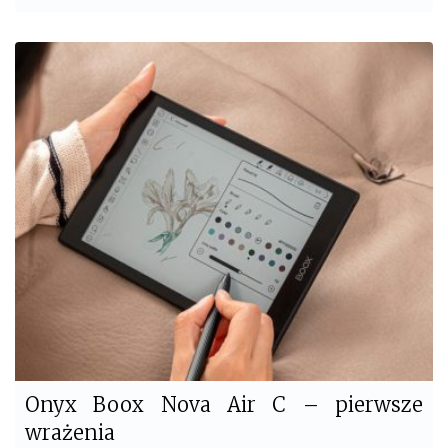
a
w
c
i
e
t
b
t
o
e
o
r
k
Onyx Boox Nova Air C – pierwsze
wrażenia