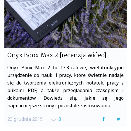
Onyx Boox Max 2 [recenzja wideo]
Onyx Boox Max 2 to 13.3-calowe, wielofunkcyjne
urządzenie do nauki i pracy, które świetnie nadaje
się do tworzenia elektronicznych notatek, pracy z
plikami PDF, a także przeglądania czasopism i
dokumentów. Dowiedz się, jakie są jego
najmocniejsze strony i pozostałe zastosowania
23 grudnia 2019
0
F
T
a
w