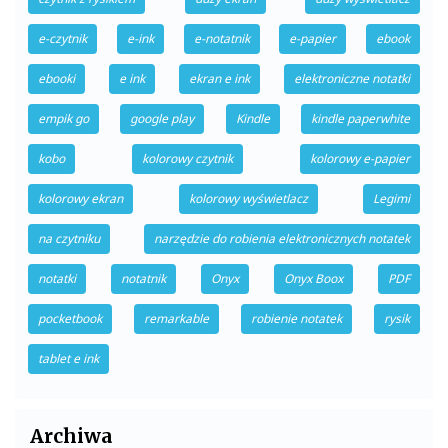
e-czytnik
e-ink
e-notatnik
e-papier
ebook
ebooki
e ink
ekran e ink
elektroniczne notatki
empik go
google play
Kindle
kindle paperwhite
kobo
kolorowy czytnik
kolorowy e-papier
kolorowy ekran
kolorowy wyświetlacz
Legimi
na czytniku
narzędzie do robienia elektronicznych notatek
notatki
notatnik
Onyx
Onyx Boox
PDF
pocketbook
remarkable
robienie notatek
rysik
tablet e ink
Archiwa