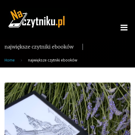
Skip
to
content
największe czytniki ebooków
Home
największe czytniki ebooków
Tag:
największe
czytniki
ebooków