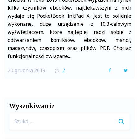
kilka czytników ebooków, najciekawszym z nich
wydaje się PocketBook InkPad X. Jest to solidnie
wykonane, duże urządzenie z 10.3-calowym
wyświetlaczem, które najlepiej radzi sobie z
odtwarzaniem komiksów, ebooków, mangi,
magazynów, czasopism oraz plików PDF. Chociaż
funkcjonalności związane…
20 grudnia 2019
2
F
T
a
w
c
i
e
t
Wyszukiwanie
b
t
Search
o
e
for:
o
r