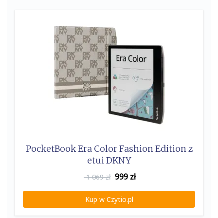
k
PocketBook Era Color Fashion Edition z
etui DKNY
999
zł
1 069 zł
Kup w Czytio.pl