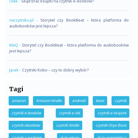
Olek
-
Skąd brać książki na czytnik e-booków?
naczytniku.pl
-
Storytel czy BookBeat – która platforma do
audiobooków jest lepsza?
MaQ
-
Storytel czy BookBeat – która platforma do audiobooków
jest lepsza?
Jacek
-
Czytniki Kobo – czy to dobry wybór?
Tagi
amazon
Amazon Kindle
android
boox
czytnik
czytnik e-booków
czytnik e-ink
czytnik e-książek
czytnik ebooków
czytnik Kindle
czytnik Onyx Boox
czytnik z rysikiem
duży ekran
duży wyświetlacz