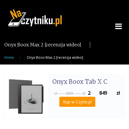
Skip
to
content
Onyx Boox Max 2 [recenzja wideo]
Home
Onyx Boox Max 2 [recenzja wideo]
Onyx Boox Tab X C
2 849
zł
2 899 zł
Kup w Czytio.pl