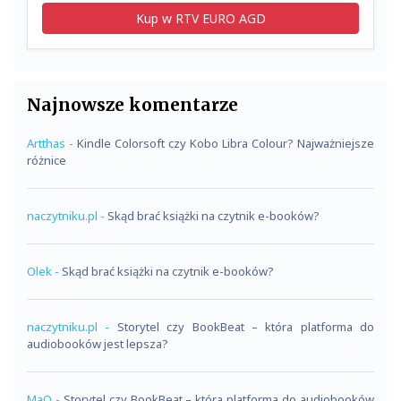
Kup w RTV EURO AGD
Najnowsze komentarze
Artthas
-
Kindle Colorsoft czy Kobo Libra Colour? Najważniejsze
różnice
naczytniku.pl
-
Skąd brać książki na czytnik e-booków?
Olek
-
Skąd brać książki na czytnik e-booków?
naczytniku.pl
-
Storytel czy BookBeat – która platforma do
audiobooków jest lepsza?
MaQ
-
Storytel czy BookBeat – która platforma do audiobooków