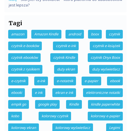
jest lepsza?
Tagi
amazon
Amazon Kindle
android
boox
czytnik
czytnik e-booków
czytnik e-ink
czytnik e-książek
czytnik ebooków
czytnik Kindle
czytnik Onyx Boox
czytnik z rysikiem
duży ekran
duży wyświetlacz
e-czytnik
e-ink
e-notatnik
e-papier
ebook
ebooki
e ink
ekran e ink
elektroniczne notatki
empik go
google play
Kindle
kindle paperwhite
kobo
kolorowy czytnik
kolorowy e-papier
kolorowy ekran
kolorowy wyświetlacz
Legimi