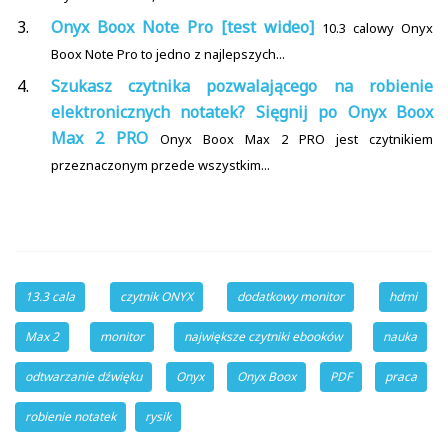
Onyx Boox Note Pro [test wideo]
10.3 calowy Onyx
Boox Note Pro to jedno z najlepszych...
Szukasz czytnika pozwalającego na robienie
elektronicznych notatek? Sięgnij po Onyx Boox
Max 2 PRO
Onyx Boox Max 2 PRO jest czytnikiem
przeznaczonym przede wszystkim...
13.3 cala
czytnik ONYX
dodatkowy monitor
hdmi
Max 2
monitor
największe czytniki ebooków
nauka
odtwarzanie dźwięku
Onyx
Onyx Boox
PDF
praca
robienie notatek
rysik