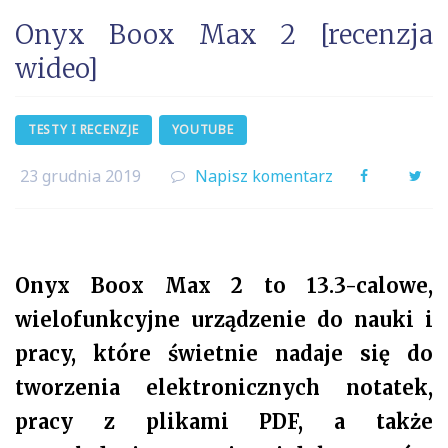
Onyx Boox Max 2 [recenzja
wideo]
TESTY I RECENZJE
YOUTUBE
23 grudnia 2019
Napisz komentarz
Facebook
Twi
Onyx Boox Max 2 to 13.3-calowe,
wielofunkcyjne urządzenie do nauki i
pracy, które świetnie nadaje się do
tworzenia elektronicznych notatek,
pracy z plikami PDF, a także