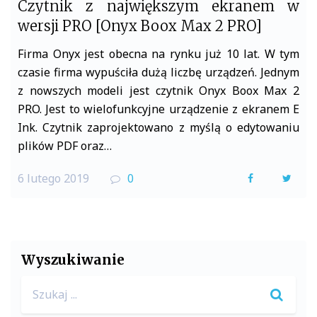
Czytnik z największym ekranem w
wersji PRO [Onyx Boox Max 2 PRO]
Firma Onyx jest obecna na rynku już 10 lat. W tym
czasie firma wypuściła dużą liczbę urządzeń. Jednym
z nowszych modeli jest czytnik Onyx Boox Max 2
PRO. Jest to wielofunkcyjne urządzenie z ekranem E
Ink. Czytnik zaprojektowano z myślą o edytowaniu
plików PDF oraz…
6 lutego 2019
0
F
T
a
w
c
i
e
t
Wyszukiwanie
b
t
Search
o
e
for: