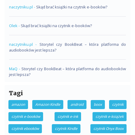
naczytniku.pl
-
Skąd brać książki na czytnik e-booków?
Olek
-
Skąd brać książki na czytnik e-booków?
naczytniku.pl
-
Storytel czy BookBeat – która platforma do
audiobooków jest lepsza?
MaQ
-
Storytel czy BookBeat – która platforma do audiobooków
jest lepsza?
Tagi
amazon
Amazon Kindle
android
boox
czytnik
czytnik e-booków
czytnik e-ink
czytnik e-książek
czytnik ebooków
czytnik Kindle
czytnik Onyx Boox