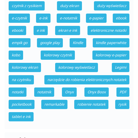
czytnik z rysikiem
duży ekran
duży wyświetlacz
e-czytnik
e-ink
e-notatnik
e-papier
ebook
ebooki
e ink
ekran e ink
elektroniczne notatki
empik go
google play
Kindle
kindle paperwhite
kobo
kolorowy czytnik
kolorowy e-papier
kolorowy ekran
kolorowy wyświetlacz
Legimi
na czytniku
narzędzie do robienia elektronicznych notatek
notatki
notatnik
Onyx
Onyx Boox
PDF
pocketbook
remarkable
robienie notatek
rysik
tablet e ink