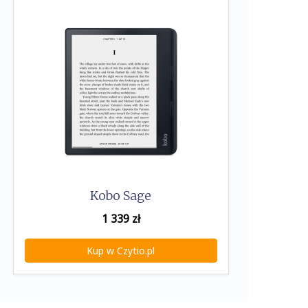
Kobo Sage
1 339
zł
Kup w Czytio.pl