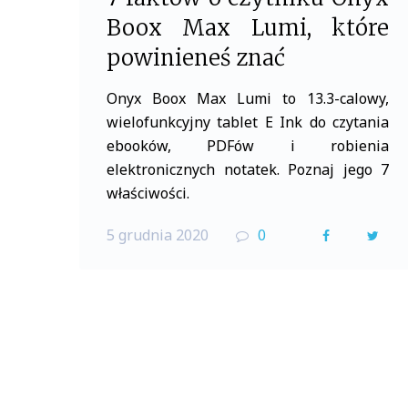
Boox Max Lumi, które
powinieneś znać
Onyx Boox Max Lumi to 13.3-calowy,
wielofunkcyjny tablet E Ink do czytania
ebooków, PDFów i robienia
elektronicznych notatek. Poznaj jego 7
właściwości.
5 grudnia 2020
0
F
T
a
w
c
i
e
t
b
t
o
e