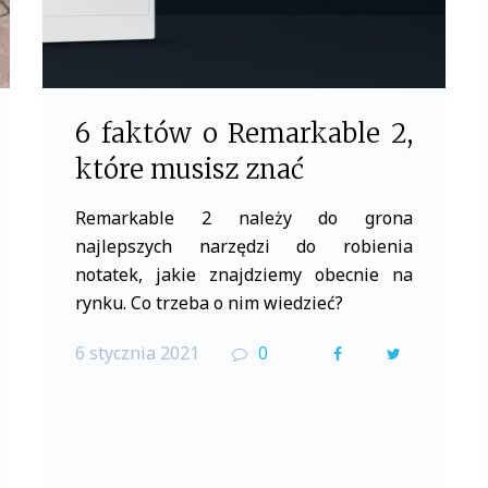
6 faktów o Remarkable 2,
które musisz znać
Remarkable 2 należy do grona
najlepszych narzędzi do robienia
notatek, jakie znajdziemy obecnie na
rynku. Co trzeba o nim wiedzieć?
6 stycznia 2021
0
F
T
a
w
c
i
e
t