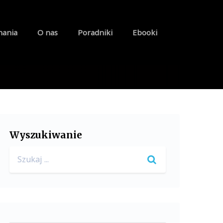
nania
O nas
Poradniki
Ebooki
Wyszukiwanie
Search
for: