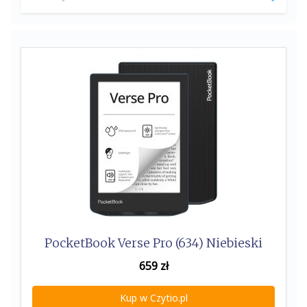
o
e
for:
o
r
k
PocketBook Verse Pro (634) Niebieski
659
zł
Kup w Czytio.pl