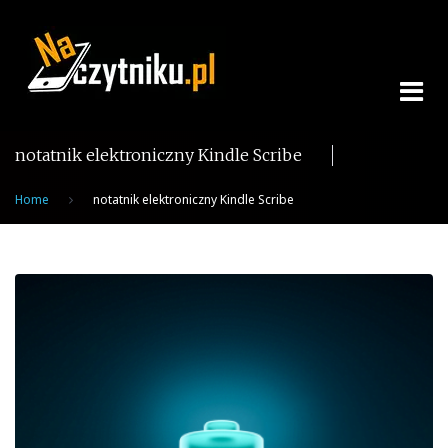
Skip
to
content
notatnik elektroniczny Kindle Scribe
Home
notatnik elektroniczny Kindle Scribe
Tag:
notatnik
elektroniczny
Kindle
Scribe