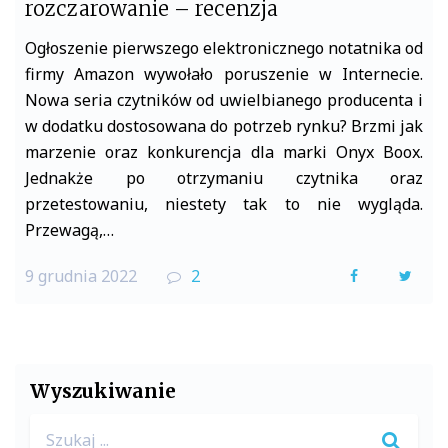
rozczarowanie – recenzja
Ogłoszenie pierwszego elektronicznego notatnika od
firmy Amazon wywołało poruszenie w Internecie.
Nowa seria czytników od uwielbianego producenta i
w dodatku dostosowana do potrzeb rynku? Brzmi jak
marzenie oraz konkurencja dla marki Onyx Boox.
Jednakże po otrzymaniu czytnika oraz
przetestowaniu, niestety tak to nie wygląda.
Przewagą,…
9 grudnia 2022
2
F
T
a
w
c
i
e
t
Wyszukiwanie
b
t
Search