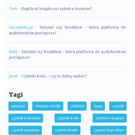
Olek
-
Skąd brać książki na czytnik e-booków?
naczytniku.pl
-
Storytel czy BookBeat – która platforma do
audiobooków jest lepsza?
MaQ
-
Storytel czy BookBeat – która platforma do audiobooków
jest lepsza?
Jacek
-
Czytniki Kobo – czy to dobry wybór?
Tagi
amazon
Amazon Kindle
android
boox
czytnik
czytnik e-booków
czytnik e-ink
czytnik e-książek
czytnik ebooków
czytnik Kindle
czytnik Onyx Boox