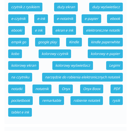
czytnik z rysikiem
duży ekran
duży wyświetlacz
e-czytnik
e-ink
e-notatnik
e-papier
ebook
ebooki
e ink
ekran e ink
elektroniczne notatki
empik go
google play
Kindle
kindle paperwhite
kobo
kolorowy czytnik
kolorowy e-papier
kolorowy ekran
kolorowy wyświetlacz
Legimi
na czytniku
narzędzie do robienia elektronicznych notatek
notatki
notatnik
Onyx
Onyx Boox
PDF
pocketbook
remarkable
robienie notatek
rysik
tablet e ink