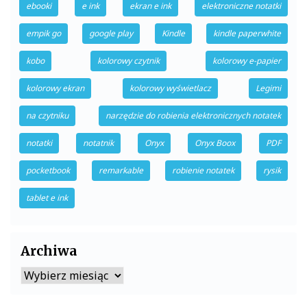
ebooki
e ink
ekran e ink
elektroniczne notatki
empik go
google play
Kindle
kindle paperwhite
kobo
kolorowy czytnik
kolorowy e-papier
kolorowy ekran
kolorowy wyświetlacz
Legimi
na czytniku
narzędzie do robienia elektronicznych notatek
notatki
notatnik
Onyx
Onyx Boox
PDF
pocketbook
remarkable
robienie notatek
rysik
tablet e ink
Archiwa
Archiwa