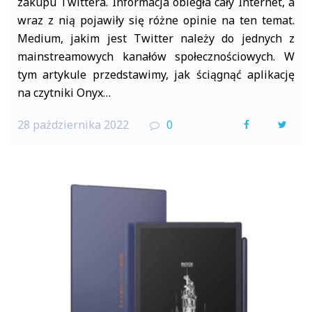
zakupu Twittera. Informacja obiegła cały Internet, a
wraz z nią pojawiły się różne opinie na ten temat.
Medium, jakim jest Twitter należy do jednych z
mainstreamowych kanałów społecznościowych. W
tym artykule przedstawimy, jak ściągnąć aplikację
na czytniki Onyx…
28 października 2022
0
F
T
a
w
c
i
e
t
b
t
o
e
o
r
k