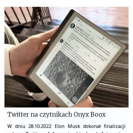
c
i
e
t
b
t
o
e
o
r
k
Twitter na czytnikach Onyx Boox
W dniu 28.10.2022 Elon Musk dokonał finalizacji