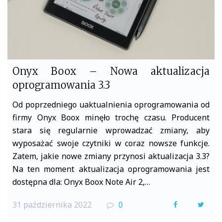
Onyx Boox – Nowa aktualizacja
oprogramowania 3.3
Od poprzedniego uaktualnienia oprogramowania od
firmy Onyx Boox minęło trochę czasu. Producent
stara się regularnie wprowadzać zmiany, aby
wyposażać swoje czytniki w coraz nowsze funkcje.
Zatem, jakie nowe zmiany przynosi aktualizacja 3.3?
Na ten moment aktualizacja oprogramowania jest
dostępna dla: Onyx Boox Note Air 2,…
31 października 2022
0
F
T
a
w