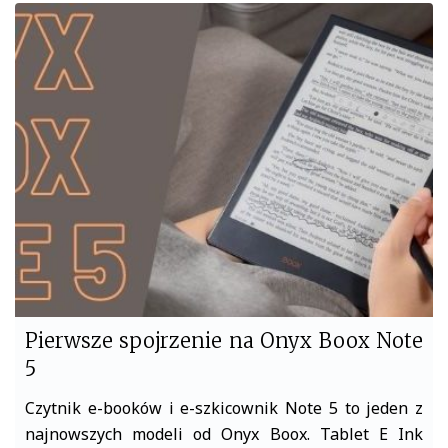
c
i
e
t
b
t
o
e
o
r
k
Pierwsze spojrzenie na Onyx Boox Note
5
Czytnik e-booków i e-szkicownik Note 5 to jeden z
najnowszych modeli od Onyx Boox. Tablet E Ink