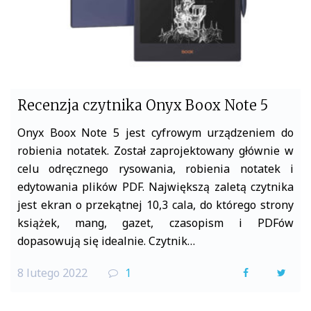
Recenzja czytnika Onyx Boox Note 5
Onyx Boox Note 5 jest cyfrowym urządzeniem do
robienia notatek. Został zaprojektowany głównie w
celu odręcznego rysowania, robienia notatek i
edytowania plików PDF. Największą zaletą czytnika
jest ekran o przekątnej 10,3 cala, do którego strony
książek, mang, gazet, czasopism i PDFów
dopasowują się idealnie. Czytnik…
8 lutego 2022
1
F
T
a
w