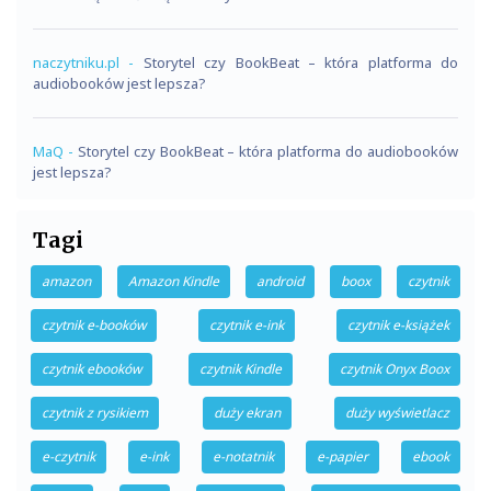
naczytniku.pl
-
Storytel czy BookBeat – która platforma do
audiobooków jest lepsza?
MaQ
-
Storytel czy BookBeat – która platforma do audiobooków
jest lepsza?
Tagi
amazon
Amazon Kindle
android
boox
czytnik
czytnik e-booków
czytnik e-ink
czytnik e-książek
czytnik ebooków
czytnik Kindle
czytnik Onyx Boox
czytnik z rysikiem
duży ekran
duży wyświetlacz
e-czytnik
e-ink
e-notatnik
e-papier
ebook