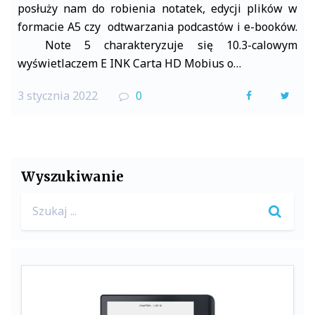
posłuży nam do robienia notatek, edycji plików w
formacie A5 czy odtwarzania podcastów i e-booków.
Note 5 charakteryzuje się 10.3-calowym
wyświetlaczem E INK Carta HD Mobius o…
3 stycznia 2022
0
F
T
a
w
c
i
e
t
Wyszukiwanie
b
t
Search
o
e
for:
o
r
k