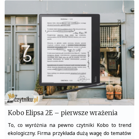
c
i
e
t
b
t
o
e
o
r
k
Kobo Elipsa 2E – pierwsze wrażenia
To, co wyróżnia na pewno czytniki Kobo to trend
ekologiczny. Firma przykłada dużą wagę do tematów