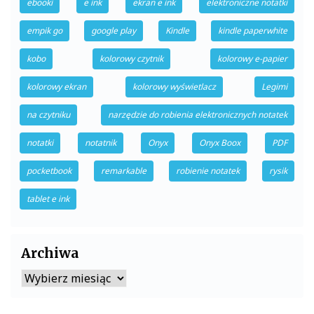
ebooki
e ink
ekran e ink
elektroniczne notatki
empik go
google play
Kindle
kindle paperwhite
kobo
kolorowy czytnik
kolorowy e-papier
kolorowy ekran
kolorowy wyświetlacz
Legimi
na czytniku
narzędzie do robienia elektronicznych notatek
notatki
notatnik
Onyx
Onyx Boox
PDF
pocketbook
remarkable
robienie notatek
rysik
tablet e ink
Archiwa
Archiwa