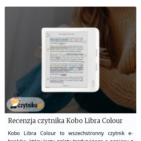
c
i
e
t
b
t
o
e
o
r
k
Recenzja czytnika Kobo Libra Colour
Kobo Libra Colour to wszechstronny czytnik e-