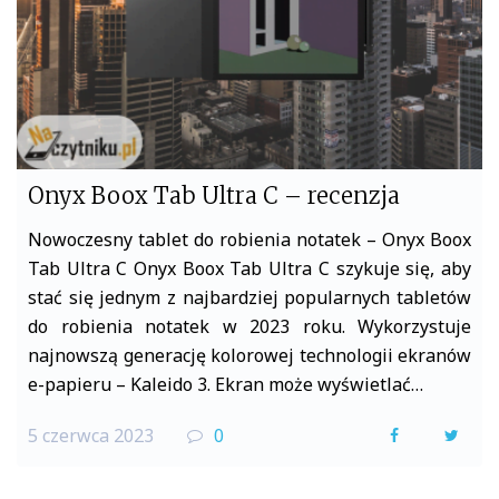
Onyx Boox Tab Ultra C – recenzja
Nowoczesny tablet do robienia notatek – Onyx Boox
Tab Ultra C Onyx Boox Tab Ultra C szykuje się, aby
stać się jednym z najbardziej popularnych tabletów
do robienia notatek w 2023 roku. Wykorzystuje
najnowszą generację kolorowej technologii ekranów
e-papieru – Kaleido 3. Ekran może wyświetlać…
5 czerwca 2023
0
F
T
a
w