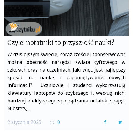
Czy e-notatniki to przyszłość nauki?
W dzisiejszym świecie, coraz częściej zaobserwować
można obecność narzędzi świata cyfrowego w
szkołach oraz na uczelniach. Jaki więc jest najlepszy
sposób na naukę i zapamiętywanie nowych
informacji? Uczniowie i studenci wykorzystują
klawiatury laptopów do szybszego i, według nich,
bardziej efektywnego sporządzania notatek z zajęć.
Niestety,…
2 stycznia 2025
0
F
T
a
w