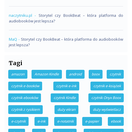
naczytniku.pl
-
Storytel czy BookBeat – która platforma do
audiobooków jest lepsza?
MaQ
-
Storytel czy BookBeat – która platforma do audiobooków
jest lepsza?
Tagi
amazon
Amazon Kindle
android
boox
czytnik
czytnik e-booków
czytnik e-ink
czytnik e-książek
czytnik ebooków
czytnik Kindle
czytnik Onyx Boox
czytnik z rysikiem
duży ekran
duży wyświetlacz
e-czytnik
e-ink
e-notatnik
e-papier
ebook