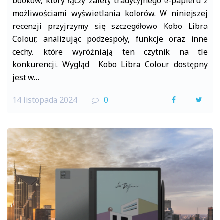
booków, który łączy zalety tradycyjnego e-papieru z
możliwościami wyświetlania kolorów. W niniejszej
recenzji przyjrzymy się szczegółowo Kobo Libra
Colour, analizując podzespoły, funkcje oraz inne
cechy, które wyróżniają ten czytnik na tle
konkurencji. Wygląd Kobo Libra Colour dostępny
jest w…
14 listopada 2024
0
F
T
a
w
c
i
e
t
b
t
o
e
o
r
k