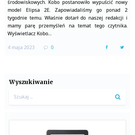
środowiskowych. Kobo postanowiło wypuścić nowy
model Elipsa 2E. Zapowiadaliśmy go ponad 2
tygodnie temu. Właśnie dotarł do naszej redakcji i
mamy parę przemyśleń na temat tego czytnika.
Wyświetlacz Kobo…
4 maja 2023
0
F
T
a
w
c
i
e
t
Wyszukiwanie
b
t
Search
o
e
for:
o
r
k