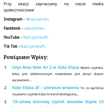
Przy okazji zapraszamy na nasze media
społecznościowe!
Instagram
–
@naczytniku
Facebook
–
naczytniku
YouTube
–
NaCzytnikuPL
Tik
Tok
–
NaCzytnikuPL
Powiązane Wpisy:
Onyx Boox Note Air 2 vs Kobo Elipsa
Wybór czytnika,
który jest elektronicznym notatnikiem jest dosyć dużym
wyzwaniem....
Kobo Elipsa 2E – pierwsze wrażenia
To, co wyróżnia
na pewno czytniki Kobo to trend ekologiczny....
7.8-calowy kolorowy czytnik ebooków Bigme S3