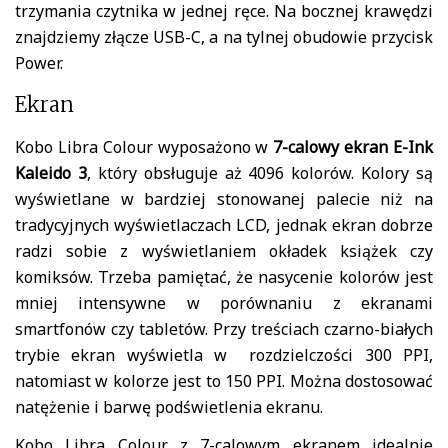
trzymania czytnika w jednej ręce. Na bocznej krawędzi
znajdziemy złącze USB-C, a na tylnej obudowie przycisk
Power.
Ekran
Kobo Libra Colour wyposażono w
7-calowy ekran E-Ink
Kaleido 3
, który obsługuje aż 4096 kolorów. Kolory są
wyświetlane w bardziej stonowanej palecie niż na
tradycyjnych wyświetlaczach LCD, jednak ekran dobrze
radzi sobie z wyświetlaniem okładek książek czy
komiksów. Trzeba pamiętać, że nasycenie kolorów jest
mniej intensywne w porównaniu z ekranami
smartfonów czy tabletów. Przy treściach czarno-białych
trybie ekran wyświetla w rozdzielczości 300 PPI,
natomiast w kolorze jest to 150 PPI​. Można dostosować
natężenie i barwę podświetlenia ekranu.
Kobo Libra Colour z 7-calowym ekranem idealnie