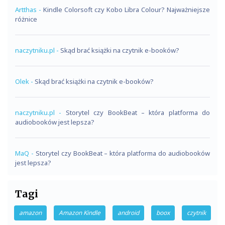
Artthas
-
Kindle Colorsoft czy Kobo Libra Colour? Najważniejsze
różnice
naczytniku.pl
-
Skąd brać książki na czytnik e-booków?
Olek
-
Skąd brać książki na czytnik e-booków?
naczytniku.pl
-
Storytel czy BookBeat – która platforma do
audiobooków jest lepsza?
MaQ
-
Storytel czy BookBeat – która platforma do audiobooków
jest lepsza?
Tagi
amazon
Amazon Kindle
android
boox
czytnik