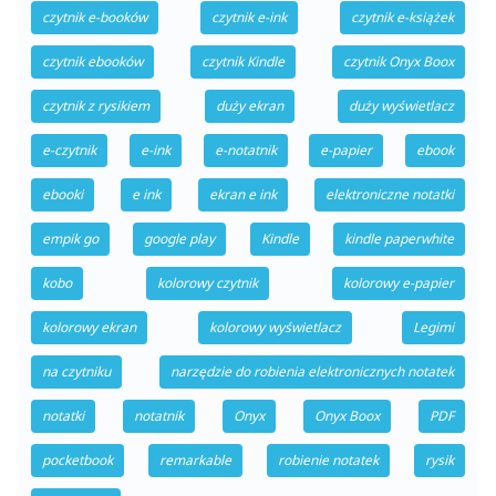
czytnik e-booków
czytnik e-ink
czytnik e-książek
czytnik ebooków
czytnik Kindle
czytnik Onyx Boox
czytnik z rysikiem
duży ekran
duży wyświetlacz
e-czytnik
e-ink
e-notatnik
e-papier
ebook
ebooki
e ink
ekran e ink
elektroniczne notatki
empik go
google play
Kindle
kindle paperwhite
kobo
kolorowy czytnik
kolorowy e-papier
kolorowy ekran
kolorowy wyświetlacz
Legimi
na czytniku
narzędzie do robienia elektronicznych notatek
notatki
notatnik
Onyx
Onyx Boox
PDF
pocketbook
remarkable
robienie notatek
rysik