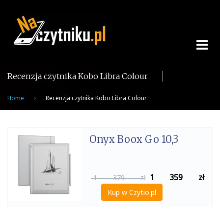
Skip
to
content
Recenzja czytnika Kobo Libra Colour
Home
Recenzja czytnika Kobo Libra Colour
Onyx Boox Go 10,3
1 359
zł
1 379 zł
Kup w Czytio.pl