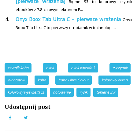
[pierwsze wrażenia]
Bigme S3 to kolorowy czytnik
ebooków z 7.8-calowym ekranem E...
Onyx Boox Tab Ultra C – pierwsze wrażenia
Onyx
Boox Tab Ultra C to pierwszy e-notatnik w technologii...
czytnik kobo
e ink
e ink kaleido 3
e-czytnik
e-notatnik
kobo
Kobo Libra Colour
kolorowy ekran
kolorowy wyświetlacz
notowanie
rysik
tablet e ink
Udostępnij post
Facebook
Twitter