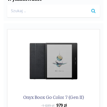
Search
for:
Onyx Boox Go Color 7 (Gen II)
979
zł
1 039 zł