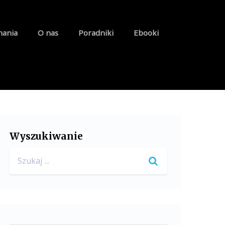
nania
O nas
Poradniki
Ebooki
Wyszukiwanie
Search
for: