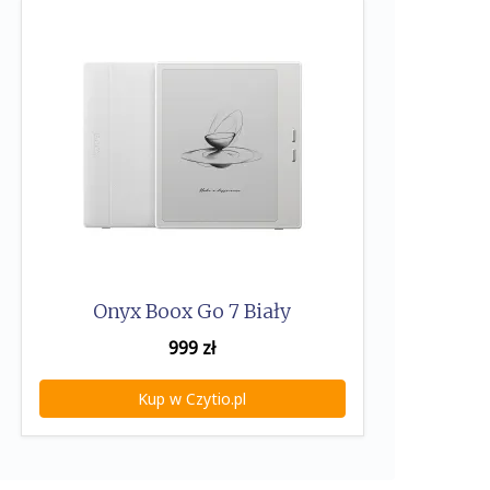
Onyx Boox Go 7 Biały
999
zł
Kup w Czytio.pl