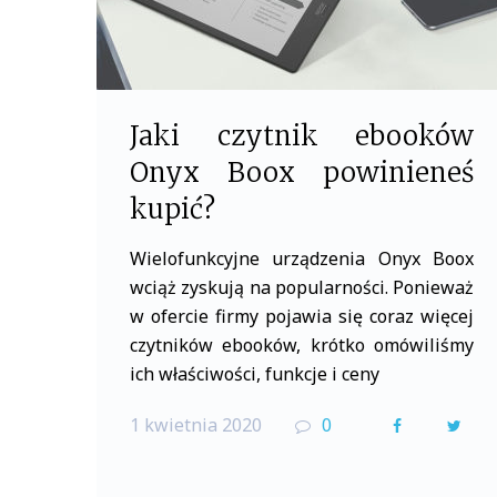
Jaki czytnik ebooków
Onyx Boox powinieneś
kupić?
Wielofunkcyjne urządzenia Onyx Boox
wciąż zyskują na popularności. Ponieważ
w ofercie firmy pojawia się coraz więcej
czytników ebooków, krótko omówiliśmy
ich właściwości, funkcje i ceny
1 kwietnia 2020
0
F
T
a
w