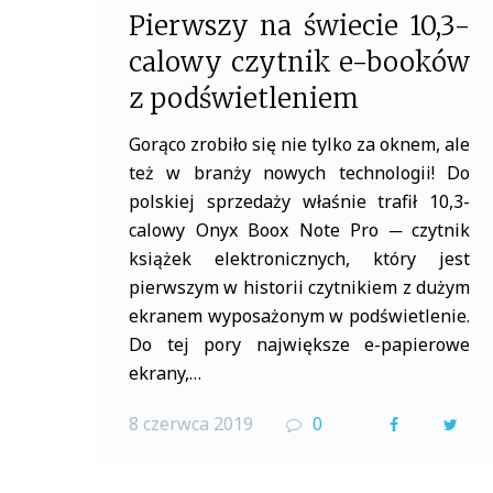
Pierwszy na świecie 10,3-
calowy czytnik e-booków
z podświetleniem
Gorąco zrobiło się nie tylko za oknem, ale
też w branży nowych technologii! Do
polskiej sprzedaży właśnie trafił 10,3-
calowy Onyx Boox Note Pro ─ czytnik
książek elektronicznych, który jest
pierwszym w historii czytnikiem z dużym
ekranem wyposażonym w podświetlenie.
Do tej pory największe e-papierowe
ekrany,…
8 czerwca 2019
0
F
T
a
w