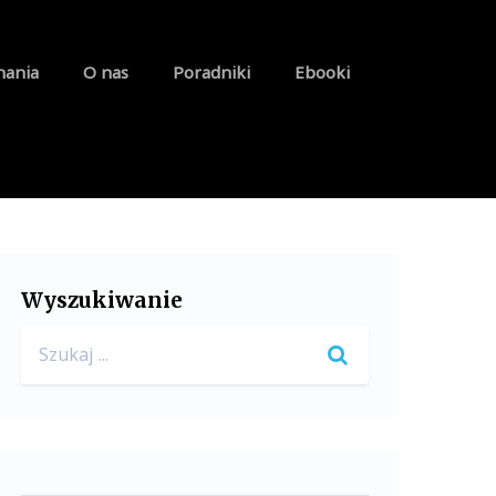
nania
O nas
Poradniki
Ebooki
Wyszukiwanie
Search
for: