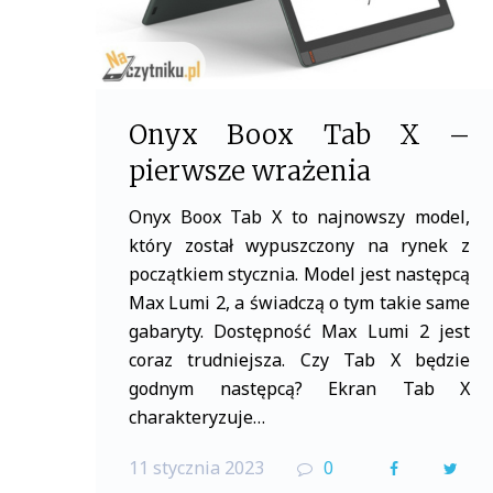
Onyx Boox Tab X –
pierwsze wrażenia
Onyx Boox Tab X to najnowszy model,
który został wypuszczony na rynek z
początkiem stycznia. Model jest następcą
Max Lumi 2, a świadczą o tym takie same
gabaryty. Dostępność Max Lumi 2 jest
coraz trudniejsza. Czy Tab X będzie
godnym następcą? Ekran Tab X
charakteryzuje…
11 stycznia 2023
0
F
T