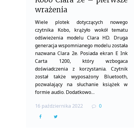
wrażenia
Wiele plotek dotyczących nowego
czytnika Kobo, krążyło wokół tematu
odświeżenia modelu Clara HD. Druga
generacja wspomnianego modelu została
nazwana Clara 2e. Posiada ekran E Ink
Carta 1200, który wzbogaca
doświadczenia z korzystania. Czytnik
został także wyposażony Bluetooth,
pozwalający na słuchanie książek w
formie audio. Dodatkowo…
16 października 2022
0
F
T
a
w