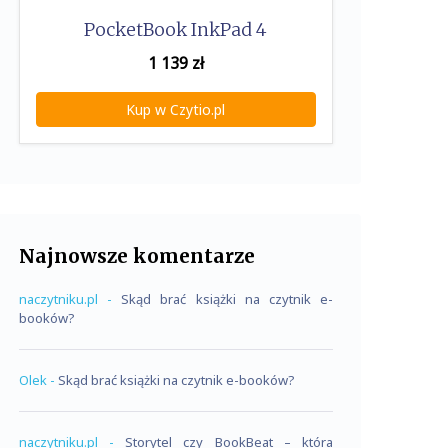
PocketBook InkPad 4
1 139
zł
Kup w Czytio.pl
Najnowsze komentarze
naczytniku.pl
-
Skąd brać książki na czytnik e-
booków?
Olek
-
Skąd brać książki na czytnik e-booków?
naczytniku.pl
-
Storytel czy BookBeat – która