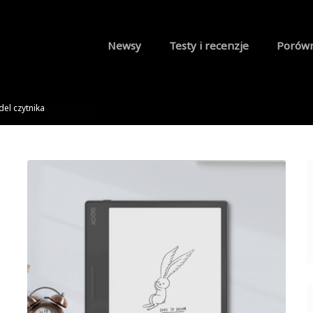
Newsy
Testy i recenzje
Porów
el czytnika