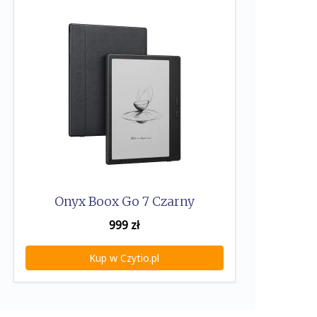
Onyx Boox Go 7 Czarny
999
zł
Kup w Czytio.pl