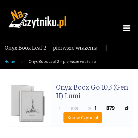
Skip
to
content
Onyx Boox Leaf 2 – pierwsze wrażenia
Home
Onyx Boox Leaf 2 – pierwsze wrażenia
Onyx Boox Go 10,3 (Gen
II) Lumi
1 879
zł
1 889 zł
Kup w Czytio.pl