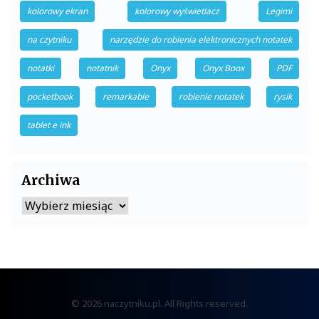
kolorowy ekran
kolorowy wyświetlacz
Legimi
na czytniku
narzędzie do robienia elektronicznych notatek
notatki
notatnik
Onyx
Onyx Boox
PDF
pocketbook
remarkable
robienie notatek
rysik
tablet e ink
Archiwa
Archiwa
© 2026 naczytniku.pl. All Rights reserved.