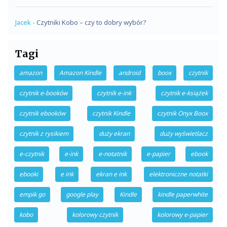
Jacek
-
Czytniki Kobo – czy to dobry wybór?
Tagi
amazon
Amazon Kindle
android
boox
czytnik
czytnik e-booków
czytnik e-ink
czytnik e-książek
czytnik ebooków
czytnik Kindle
czytnik Onyx Boox
czytnik z rysikiem
duży ekran
duży wyświetlacz
e-czytnik
e-ink
e-notatnik
e-papier
ebook
ebooki
e ink
ekran e ink
elektroniczne notatki
empik go
google play
Kindle
kindle paperwhite
kobo
kolorowy czytnik
kolorowy e-papier