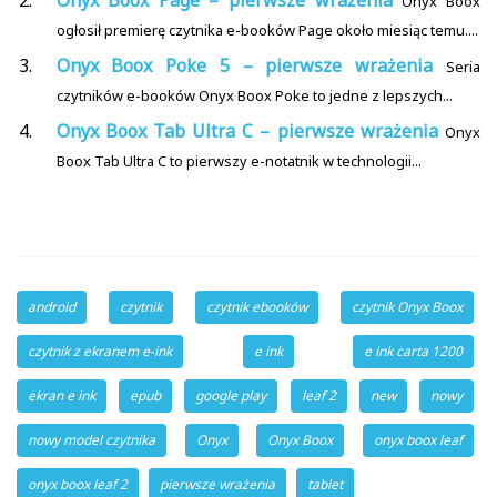
Onyx Boox Page – pierwsze wrażenia
Onyx Boox
ogłosił premierę czytnika e-booków Page około miesiąc temu....
Onyx Boox Poke 5 – pierwsze wrażenia
Seria
czytników e-booków Onyx Boox Poke to jedne z lepszych...
Onyx Boox Tab Ultra C – pierwsze wrażenia
Onyx
Boox Tab Ultra C to pierwszy e-notatnik w technologii...
android
czytnik
czytnik ebooków
czytnik Onyx Boox
czytnik z ekranem e-ink
e ink
e ink carta 1200
ekran e ink
epub
google play
leaf 2
new
nowy
nowy model czytnika
Onyx
Onyx Boox
onyx boox leaf
onyx boox leaf 2
pierwsze wrażenia
tablet