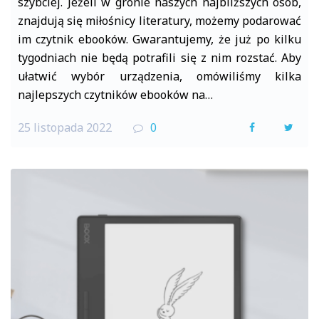
szybciej. Jeżeli w gronie naszych najbliższych osób,
znajdują się miłośnicy literatury, możemy podarować
im czytnik ebooków. Gwarantujemy, że już po kilku
tygodniach nie będą potrafili się z nim rozstać. Aby
ułatwić wybór urządzenia, omówiliśmy kilka
najlepszych czytników ebooków na…
25 listopada 2022
0
F
T
a
w
c
i
e
t
b
t
o
e
o
r
k