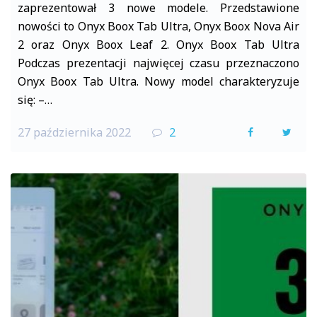
zaprezentował 3 nowe modele. Przedstawione
nowości to Onyx Boox Tab Ultra, Onyx Boox Nova Air
2 oraz Onyx Boox Leaf 2. Onyx Boox Tab Ultra
Podczas prezentacji najwięcej czasu przeznaczono
Onyx Boox Tab Ultra. Nowy model charakteryzuje
się: –…
27 października 2022
2
F
T
a
w
c
i
e
t
b
t
o
e
o
r
k