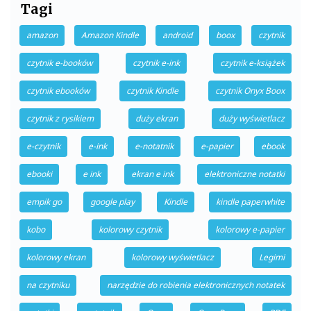
Tagi
amazon
Amazon Kindle
android
boox
czytnik
czytnik e-booków
czytnik e-ink
czytnik e-książek
czytnik ebooków
czytnik Kindle
czytnik Onyx Boox
czytnik z rysikiem
duży ekran
duży wyświetlacz
e-czytnik
e-ink
e-notatnik
e-papier
ebook
ebooki
e ink
ekran e ink
elektroniczne notatki
empik go
google play
Kindle
kindle paperwhite
kobo
kolorowy czytnik
kolorowy e-papier
kolorowy ekran
kolorowy wyświetlacz
Legimi
na czytniku
narzędzie do robienia elektronicznych notatek