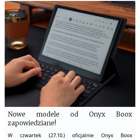
c
i
e
t
b
t
o
e
o
r
k
Nowe modele od Onyx Boox
zapowiedziane!
W czwartek (27.10.) oficjalnie Onyx Boox