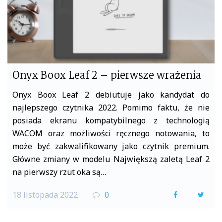
Onyx Boox Leaf 2 – pierwsze wrażenia
Onyx Boox Leaf 2 debiutuje jako kandydat do
najlepszego czytnika 2022. Pomimo faktu, że nie
posiada ekranu kompatybilnego z technologią
WACOM oraz możliwości ręcznego notowania, to
może być zakwalifikowany jako czytnik premium.
Główne zmiany w modelu Największą zaletą Leaf 2
na pierwszy rzut oka są…
18 listopada 2022
0
F
T
a
w