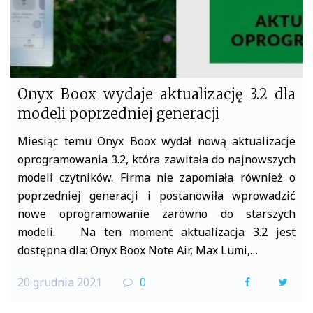
Onyx Boox wydaje aktualizację 3.2 dla
modeli poprzedniej generacji
Miesiąc temu Onyx Boox wydał nową aktualizacje
oprogramowania 3.2, która zawitała do najnowszych
modeli czytników. Firma nie zapomiała również o
poprzedniej generacji i postanowiła wprowadzić
nowe oprogramowanie zarówno do starszych
modeli. Na ten moment aktualizacja 3.2 jest
dostępna dla: Onyx Boox Note Air, Max Lumi,…
20 grudnia 2021
0
F
T
a
w