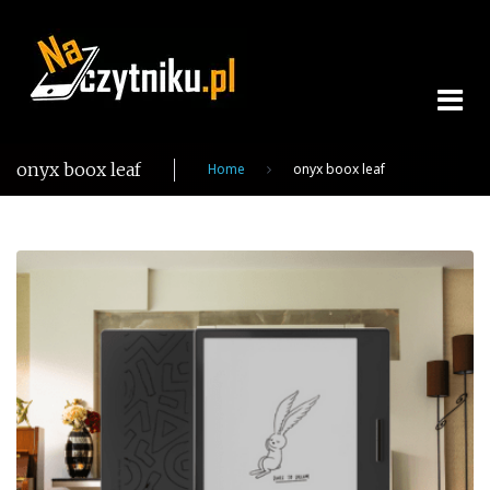
Skip
to
content
onyx boox leaf
Home
onyx boox leaf
Tag:
onyx
boox
leaf