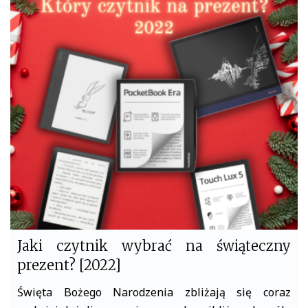
c
i
e
t
b
t
o
e
o
r
k
Jaki czytnik wybrać na świąteczny
prezent? [2022]
Święta Bożego Narodzenia zbliżają się coraz