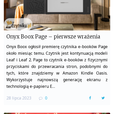
Onyx Boox Page – pierwsze wrażenia
Onyx Boox ogłosił premierę czytnika e-booków Page
około miesiąc temu. Czytnik jest kontynuacją modeli
Leaf i Leaf 2. Page to czytnik e-booków z fizycznymi
przyciskami do przewracania stron, podobnymi do
tych, które znajdziemy w Amazon Kindle Oasis.
Wykorzystuje najnowszą generację ekranu z
technologią e-papieru E…
28 lipca 2023
0
F
T
a
w