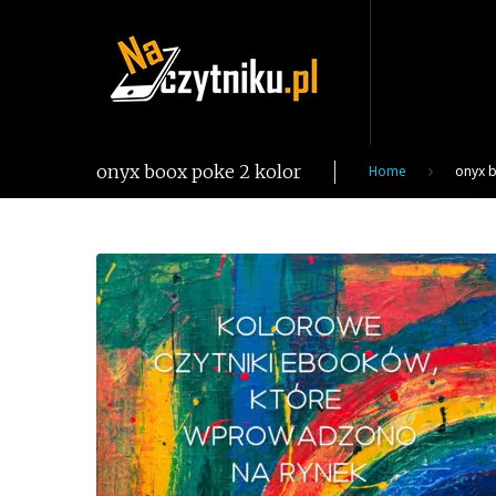
Skip
to
content
onyx boox poke 2 kolor
Home
onyx b
Tag:
onyx
boox
poke
2