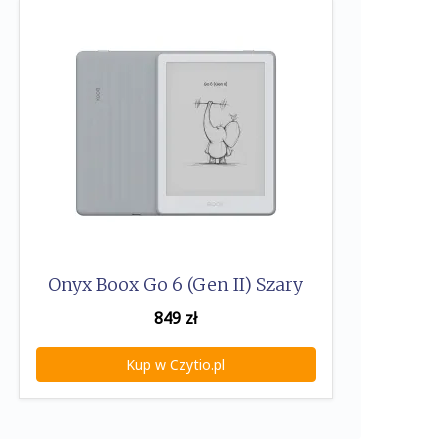
Onyx Boox Go 6 (Gen II) Szary
849
zł
Kup w Czytio.pl