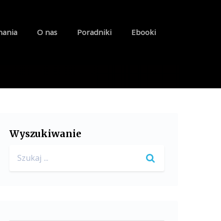
nania
O nas
Poradniki
Ebooki
Wyszukiwanie
Search
for: