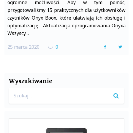
ogromne możliwości. Aby w tym pomóc,
przygotowaliśmy 15 praktycznych dla użytkowników
czytników Onyx Boox, które ułatwiają ich obsługę i
optymalizację Aktualizacja oprogramowania Onyxa
Wszyscy…
25 marca 2020
0
F
T
a
w
c
i
e
t
Wyszukiwanie
b
t
Search
o
e
for:
o
r
k