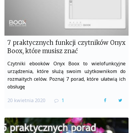
7 praktycznych funkcji czytników Onyx
Boox, które musisz znać
Czytniki ebooków Onyx Boox to wielofunkcyjne
urządzenia, które służą swoim użytkownikom do
rozmaitych celów. Poznaj 7 porad, które ułatwią ich
obsługę
20 kwietnia 2020
1
F
T
a
w
c
i
e
t