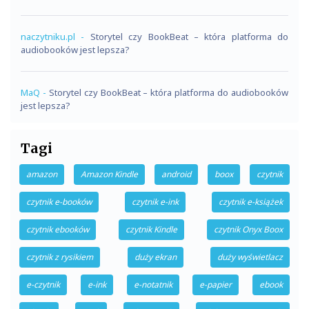
naczytniku.pl
-
Storytel czy BookBeat – która platforma do
audiobooków jest lepsza?
MaQ
-
Storytel czy BookBeat – która platforma do audiobooków
jest lepsza?
Tagi
amazon
Amazon Kindle
android
boox
czytnik
czytnik e-booków
czytnik e-ink
czytnik e-książek
czytnik ebooków
czytnik Kindle
czytnik Onyx Boox
czytnik z rysikiem
duży ekran
duży wyświetlacz
e-czytnik
e-ink
e-notatnik
e-papier
ebook