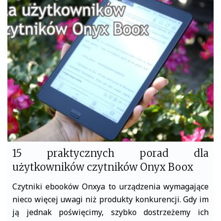
b
t
o
e
o
r
k
15 praktycznych porad dla
użytkowników czytników Onyx Boox
Czytniki ebooków Onxya to urządzenia wymagające
nieco więcej uwagi niż produkty konkurencji. Gdy im
ją jednak poświęcimy, szybko dostrzeżemy ich