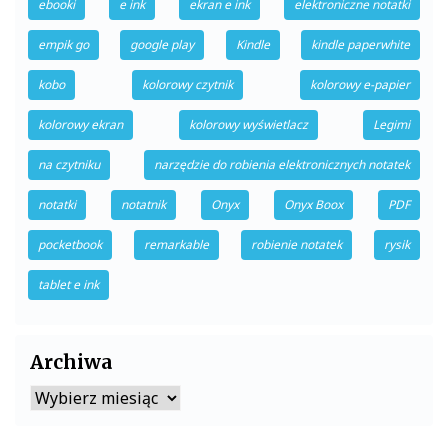
ebooki
e ink
ekran e ink
elektroniczne notatki
empik go
google play
Kindle
kindle paperwhite
kobo
kolorowy czytnik
kolorowy e-papier
kolorowy ekran
kolorowy wyświetlacz
Legimi
na czytniku
narzędzie do robienia elektronicznych notatek
notatki
notatnik
Onyx
Onyx Boox
PDF
pocketbook
remarkable
robienie notatek
rysik
tablet e ink
Archiwa
Archiwa