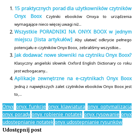
15 praktycznych porad dla użytkowników czytników
Onyx Boox
Czytniki ebooków Onxya to urządzenia
wymagające nieco więcej uwagi niż...
Wszystkie PORADNIKI NA ONYX BOOX w jednym
miejscu [lista artykułów]
Aby ułatwić odkrycie pełnego
potencjału e-czytników Onyx Boox, zebraliśmy wszystkie...
Jak dodawać nowe słowniki na czytniku Onyx Boox?
Klasyczny angielski słownik Oxford English Dictionary co roku
jest wzbogacany...
Aplikacje zewnętrzne na e-czytnikach Onyx Boox
Jedną z największych zalet czytników ebooków Onyx Boox jest
to,...
Onyx
onyx funkcje
onyx klawiatura
onyx optymalizacja
onyx porady
onyx robienie notatek
onyx rysowanie
onyx
udostępnianie notatek
onyx udostępnianie rysunków
Udostępnij post