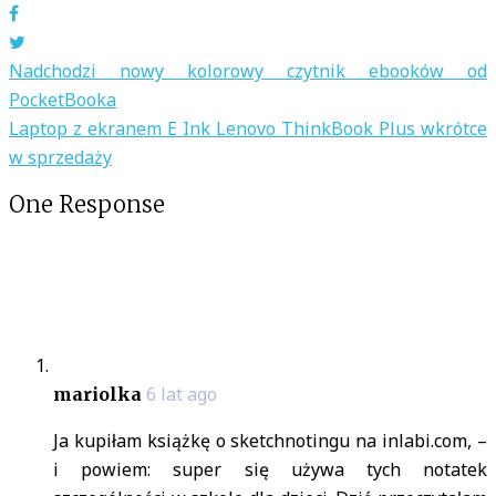
Facebook
Twitter
Nawigacja
Nadchodzi nowy kolorowy czytnik ebooków od
wpisu
PocketBooka
Laptop z ekranem E Ink Lenovo ThinkBook Plus wkrótce
w sprzedaży
One Response
6 lat ago
mariolka
Ja kupiłam książkę o sketchnotingu na inlabi.com, –
i powiem: super się używa tych notatek