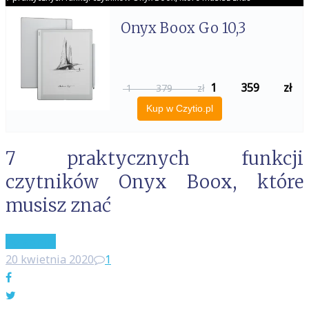
Onyx Boox Go 10,3
1 359
zł
1 379 zł
Kup w Czytio.pl
7 praktycznych funkcji
czytników Onyx Boox, które
musisz znać
Poradniki
20 kwietnia 2020
1
Facebook
Twitter