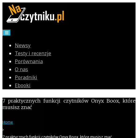
Skip
to
content
Newsy
Testy i recenzje
Porównania
O nas
Poradniki
Ebooki
7 praktycznych funkcji czytników Onyx Boox, które
musisz znać
Home
7 praktycznych funkcji czytników Onyx Boox, które musisz znać