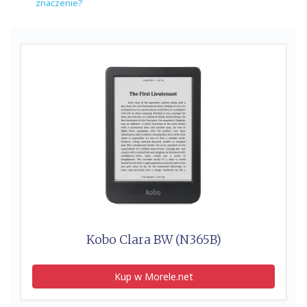
znaczenie?
Kobo Clara BW (N365B)
Kup w Morele.net