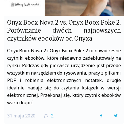
Onyx Boox Nova 2 vs. Onyx Boox Poke 2.
Porównanie dwóch najnowszych
czytników ebooków od Onyxa
Onyx Boox Nova 2 i Onyx Boox Poke 2 to nowoczesne
czytniki ebooków, które niedawno zadebiutowały na
rynku. Podczas gdy pierwsze urządzenie jest przede
wszystkim narzędziem do rysowania, pracy z plikami
PDF i robienia elektronicznych notatek, drugie
idealnie nadaje się do czytania książek w wersji
elektronicznej. Przekonaj się, który czytnik ebooków
warto kupić
31 maja 2020
2
F
T
a
w