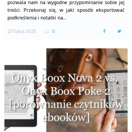
pozwala nam na wygodne przypominanie sobie jej
treści. Przekonaj się, w jaki sposób eksportować
podkreślenia i notatki na…
27 lipca 2020
0
F
T
a
w
c
i
e
t
b
t
o
e
o
r
k