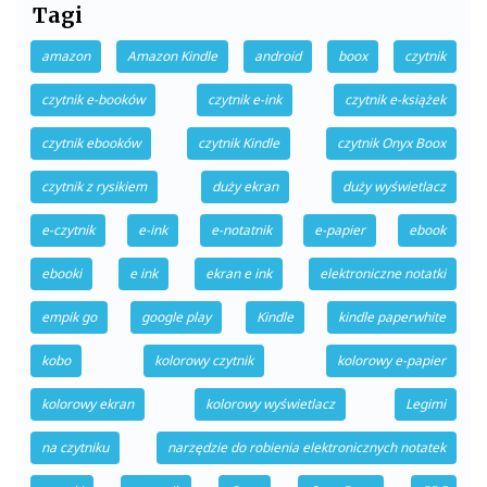
Tagi
amazon
Amazon Kindle
android
boox
czytnik
czytnik e-booków
czytnik e-ink
czytnik e-książek
czytnik ebooków
czytnik Kindle
czytnik Onyx Boox
czytnik z rysikiem
duży ekran
duży wyświetlacz
e-czytnik
e-ink
e-notatnik
e-papier
ebook
ebooki
e ink
ekran e ink
elektroniczne notatki
empik go
google play
Kindle
kindle paperwhite
kobo
kolorowy czytnik
kolorowy e-papier
kolorowy ekran
kolorowy wyświetlacz
Legimi
na czytniku
narzędzie do robienia elektronicznych notatek