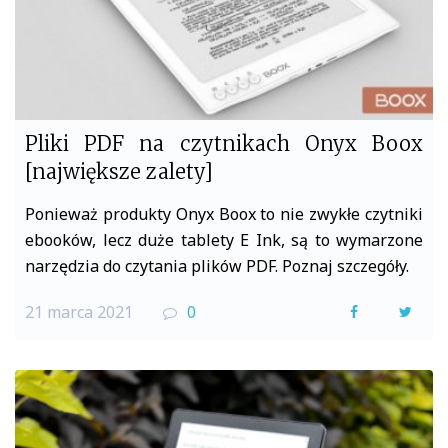
Pliki PDF na czytnikach Onyx Boox
[największe zalety]
Ponieważ produkty Onyx Boox to nie zwykłe czytniki
ebooków, lecz duże tablety E Ink, są to wymarzone
narzędzia do czytania plików PDF. Poznaj szczegóły.
21 marca 2021
0
F
T
a
w
c
i
e
t