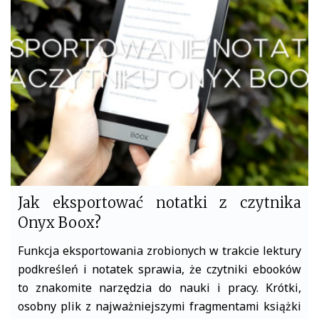
b
t
o
e
o
r
k
Jak eksportować notatki z czytnika
Onyx Boox?
Funkcja eksportowania zrobionych w trakcie lektury
podkreśleń i notatek sprawia, że czytniki ebooków
to znakomite narzędzia do nauki i pracy. Krótki,
osobny plik z najważniejszymi fragmentami książki