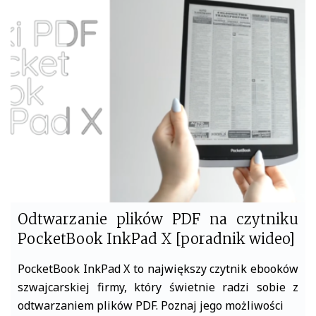
b
t
o
e
o
r
k
Odtwarzanie plików PDF na czytniku
PocketBook InkPad X [poradnik wideo]
PocketBook InkPad X to największy czytnik ebooków
szwajcarskiej firmy, który świetnie radzi sobie z
odtwarzaniem plików PDF. Poznaj jego możliwości