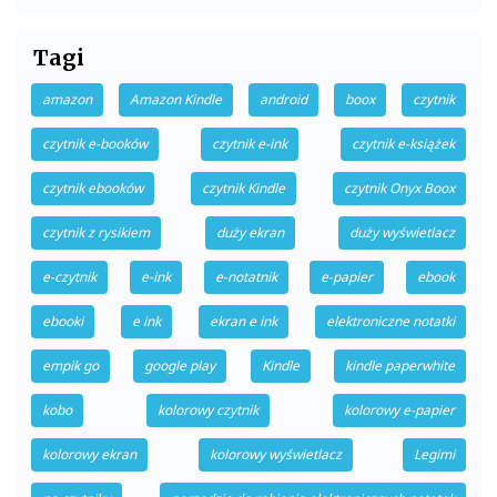
Tagi
amazon
Amazon Kindle
android
boox
czytnik
czytnik e-booków
czytnik e-ink
czytnik e-książek
czytnik ebooków
czytnik Kindle
czytnik Onyx Boox
czytnik z rysikiem
duży ekran
duży wyświetlacz
e-czytnik
e-ink
e-notatnik
e-papier
ebook
ebooki
e ink
ekran e ink
elektroniczne notatki
empik go
google play
Kindle
kindle paperwhite
kobo
kolorowy czytnik
kolorowy e-papier
kolorowy ekran
kolorowy wyświetlacz
Legimi