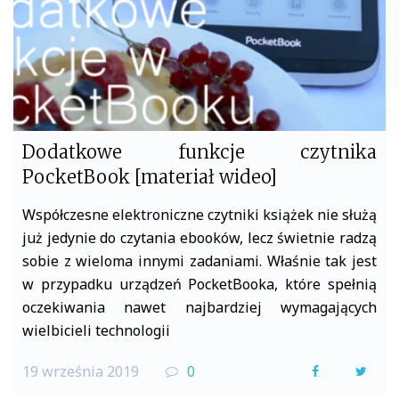
Dodatkowe funkcje czytnika
PocketBook [materiał wideo]
Współczesne elektroniczne czytniki książek nie służą
już jedynie do czytania ebooków, lecz świetnie radzą
sobie z wieloma innymi zadaniami. Właśnie tak jest
w przypadku urządzeń PocketBooka, które spełnią
oczekiwania nawet najbardziej wymagających
wielbicieli technologii
19 września 2019
0
F
T