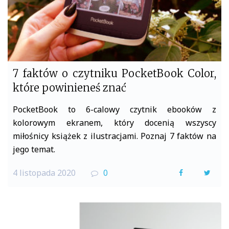
7 faktów o czytniku PocketBook Color,
które powinieneś znać
PocketBook to 6-calowy czytnik ebooków z
kolorowym ekranem, który docenią wszyscy
miłośnicy książek z ilustracjami. Poznaj 7 faktów na
jego temat.
4 listopada 2020
0
F
T
a
w
c
i
e
t