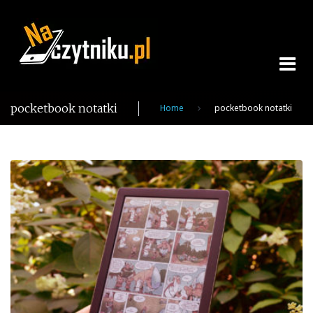
Skip
to
content
pocketbook notatki
Home
pocketbook notatki
Tag:
pocketbook
notatki