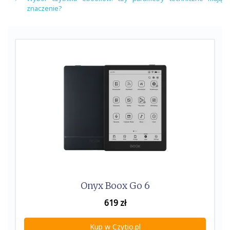
znaczenie?
Onyx Boox Go 6
619
zł
Kup w Czytio.pl