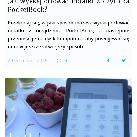
Jak wyeksportować notatki z czytnika
PocketBook?
Przekonaj się, w jaki sposób możesz wyeksportować
notatki z urządzenia PocketBook, a następnie
przenieść je na dysk komputera, aby posługiwać się
nimi w jeszcze łatwiejszy sposób
29 września 2019
0
F
T
a
w
c
i
e
t
b
t
o
e
o
r
k