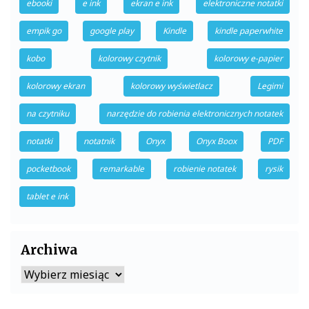
ebooki
e ink
ekran e ink
elektroniczne notatki
empik go
google play
Kindle
kindle paperwhite
kobo
kolorowy czytnik
kolorowy e-papier
kolorowy ekran
kolorowy wyświetlacz
Legimi
na czytniku
narzędzie do robienia elektronicznych notatek
notatki
notatnik
Onyx
Onyx Boox
PDF
pocketbook
remarkable
robienie notatek
rysik
tablet e ink
Archiwa
Archiwa