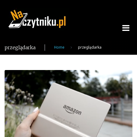
Skip
to
content
przeglądarka
Home
przeglądarka
Tag:
przeglądarka