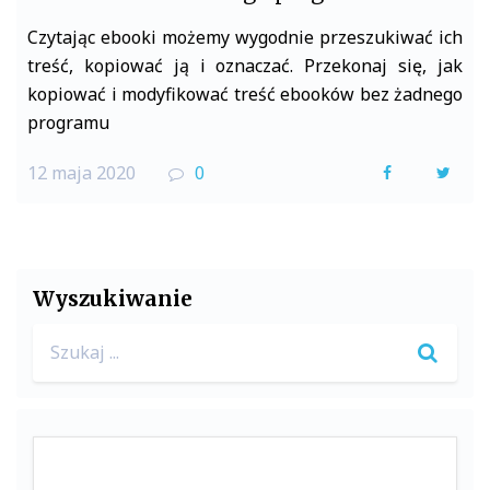
Czytając ebooki możemy wygodnie przeszukiwać ich
treść, kopiować ją i oznaczać. Przekonaj się, jak
kopiować i modyfikować treść ebooków bez żadnego
programu
12 maja 2020
0
F
T
a
w
c
i
e
t
Wyszukiwanie
b
t
Search
o
e
for:
o
r
k