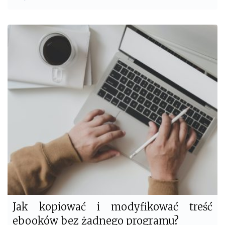
a
w
c
i
e
t
b
t
o
e
o
r
k
Jak kopiować i modyfikować treść
ebooków bez żadnego programu?