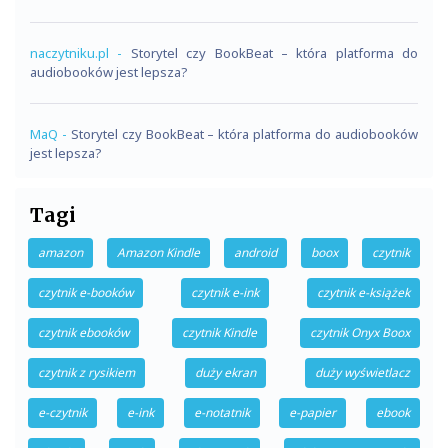
naczytniku.pl
-
Storytel czy BookBeat – która platforma do
audiobooków jest lepsza?
MaQ
-
Storytel czy BookBeat – która platforma do audiobooków
jest lepsza?
Tagi
amazon
Amazon Kindle
android
boox
czytnik
czytnik e-booków
czytnik e-ink
czytnik e-książek
czytnik ebooków
czytnik Kindle
czytnik Onyx Boox
czytnik z rysikiem
duży ekran
duży wyświetlacz
e-czytnik
e-ink
e-notatnik
e-papier
ebook