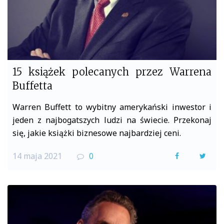
15 książek polecanych przez Warrena
Buffetta
Warren Buffett to wybitny amerykański inwestor i
jeden z najbogatszych ludzi na świecie. Przekonaj
się, jakie książki biznesowe najbardziej ceni.
14 maja 2021
0
F
T
a
w
c
i
e
t