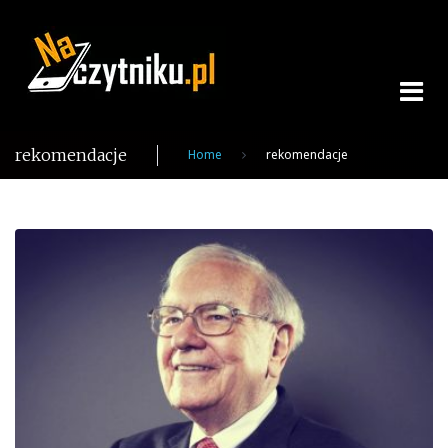
Skip
to
content
rekomendacje
Home
rekomendacje
Tag:
rekomendacje