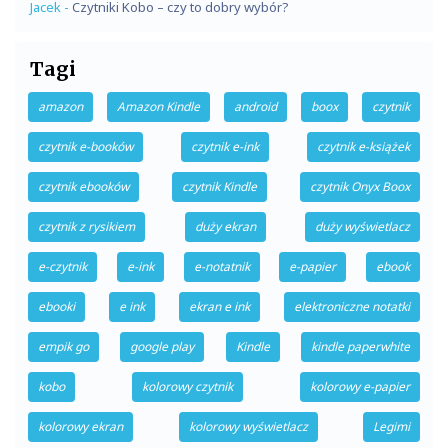
Jacek
-
Czytniki Kobo – czy to dobry wybór?
Tagi
amazon
Amazon Kindle
android
boox
czytnik
czytnik e-booków
czytnik e-ink
czytnik e-książek
czytnik ebooków
czytnik Kindle
czytnik Onyx Boox
czytnik z rysikiem
duży ekran
duży wyświetlacz
e-czytnik
e-ink
e-notatnik
e-papier
ebook
ebooki
e ink
ekran e ink
elektroniczne notatki
empik go
google play
Kindle
kindle paperwhite
kobo
kolorowy czytnik
kolorowy e-papier
kolorowy ekran
kolorowy wyświetlacz
Legimi