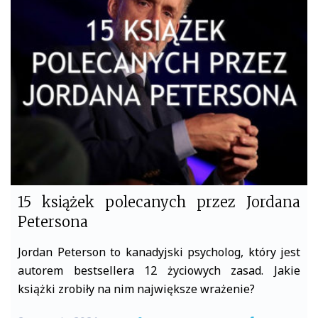
b
t
o
e
o
r
k
15 książek polecanych przez Jordana
Petersona
Jordan Peterson to kanadyjski psycholog, który jest
autorem bestsellera 12 życiowych zasad. Jakie
książki zrobiły na nim największe wrażenie?