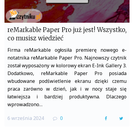
reMarkable Paper Pro już jest! Wszystko,
co musisz wiedzieć
Firma reMarkable ogłosiła premierę nowego e-
notatnika reMarkable Paper Pro. Najnowszy czytnik
został wyposażony w kolorowy ekran E-Ink Gallery 3.
Dodatkowo, reMarkable Paper Pro posiada
wbudowane podświetlenie ekranu dzięki czemu
praca zarówno w dzień, jak i w nocy staje się
łatwiejsza i bardziej produktywna. Dlaczego
wprowadzono…
6 września 2024
0
F
T
a
w