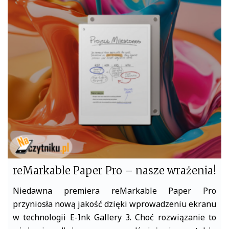
e
t
b
t
o
e
o
r
k
reMarkable Paper Pro – nasze wrażenia!
Niedawna premiera reMarkable Paper Pro
przyniosła nową jakość dzięki wprowadzeniu ekranu
w technologii E-Ink Gallery 3. Choć rozwiązanie to