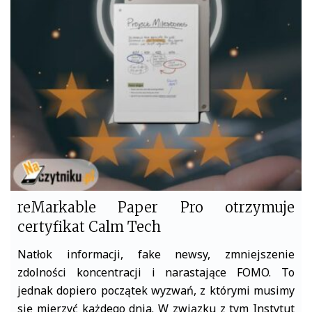
b
t
o
e
o
r
k
reMarkable Paper Pro otrzymuje
certyfikat Calm Tech
Natłok informacji, fake newsy, zmniejszenie
zdolności koncentracji i narastające FOMO. To
jednak dopiero początek wyzwań, z którymi musimy
się mierzyć każdego dnia. W związku z tym Instytut