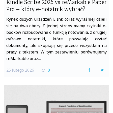
Kindle Scribe 2026 vs reMarkable Paper
Pro – który e-notatnik wybrać?
Rynek dużych urządzeń E Ink coraz wyraźniej dzieli
się na dwa obozy. Z jednej strony mamy czytniki e-
booków rozbudowane o funkcję notowania, z drugiej
cyfrowe notatniki, które pozwalają czytać
dokumenty, ale skupiają się przede wszystkim na
pracy z tekstem. W tym zestawieniu porównujemy
reMarkable oraz…
25 lutego 2026
0
F
T
a
w
c
i
e
t
b
t