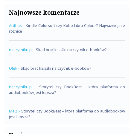
Najnowsze komentarze
Artthas
-
Kindle Colorsoft czy Kobo Libra Colour? Najważniejsze
różnice
naczytniku.pl
-
Skąd brać książki na czytnik e-booków?
Olek
-
Skąd brać książki na czytnik e-booków?
naczytniku.pl
-
Storytel czy BookBeat – która platforma do
audiobooków jest lepsza?
MaQ
-
Storytel czy BookBeat – która platforma do audiobooków
jest lepsza?