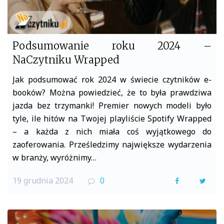
Podsumowanie roku 2024 –
NaCzytniku Wrapped
Jak podsumować rok 2024 w świecie czytników e-
booków? Można powiedzieć, że to była prawdziwa
jazda bez trzymanki! Premier nowych modeli było
tyle, ile hitów na Twojej playliście Spotify Wrapped
– a każda z nich miała coś wyjątkowego do
zaoferowania. Prześledzimy największe wydarzenia
w branży, wyróżnimy…
19 grudnia 2024
0
F
T
a
w
c
i