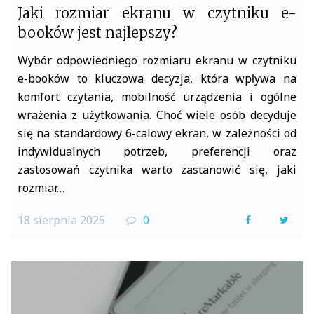
Jaki rozmiar ekranu w czytniku e-
booków jest najlepszy?
Wybór odpowiedniego rozmiaru ekranu w czytniku
e-booków to kluczowa decyzja, która wpływa na
komfort czytania, mobilność urządzenia i ogólne
wrażenia z użytkowania. Choć wiele osób decyduje
się na standardowy 6-calowy ekran, w zależności od
indywidualnych potrzeb, preferencji oraz
zastosowań czytnika warto zastanowić się, jaki
rozmiar…
18 sierpnia 2025
0
F
T
a
w
c
i
e
t