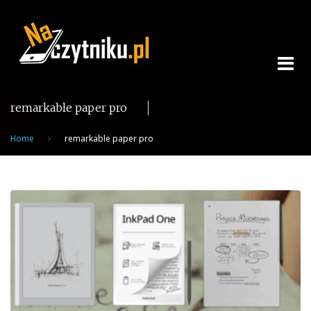
Skip
to
content
remarkable paper pro
Home
remarkable paper pro
Tag:
remarkable
paper
pro