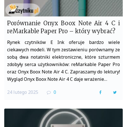
Porównanie Onyx Boox Note Air 4 C i
reMarkable Paper Pro – który wybrać?
Rynek czytników E Ink oferuje bardzo wiele
ciekawych modeli. W tym zestawieniu porównamy ze
sobą dwa notatniki elektroniczne, które szturmem
zdobyły serca użytkowników: reMarkable Paper Pro
oraz Onyx Boox Note Air 4 C. Zapraszamy do lektury!
Wygląd Onyx Boox Note Air 4 C daje wrażenie…
24 lutego 2025
0
F
T
a
w
c
i
e
t