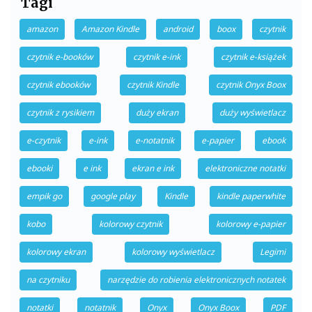
Tagi
amazon
Amazon Kindle
android
boox
czytnik
czytnik e-booków
czytnik e-ink
czytnik e-książek
czytnik ebooków
czytnik Kindle
czytnik Onyx Boox
czytnik z rysikiem
duży ekran
duży wyświetlacz
e-czytnik
e-ink
e-notatnik
e-papier
ebook
ebooki
e ink
ekran e ink
elektroniczne notatki
empik go
google play
Kindle
kindle paperwhite
kobo
kolorowy czytnik
kolorowy e-papier
kolorowy ekran
kolorowy wyświetlacz
Legimi
na czytniku
narzędzie do robienia elektronicznych notatek
notatki
notatnik
Onyx
Onyx Boox
PDF