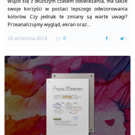
wiąże się z dłuższym czasem odświeżania, ma także
swoje korzyści w postaci lepszego odwzorowania
kolorów. Czy jednak te zmiany są warte uwagi?
Przeanalizujmy wygląd, ekran oraz…
26 września 2024
0
F
T
a
w
c
i
e
t
b
t
o
e
o
r
k