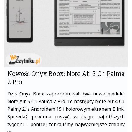
o
e
o
r
k
Nowość Onyx Boox: Note Air 5 C i Palma
2 Pro
Dziś Onyx Boox zaprezentował dwa nowe modele:
Note Air 5 C i Palma 2 Pro. To następcy Note Air 4 C i
Palmy 2, z Androidem 15 i kolorowym ekranem E Ink.
Sprzedaż powinna ruszyć w ciągu najbliższych
tygodni – poniżej zebraliśmy najważniejsze zmiany
w…