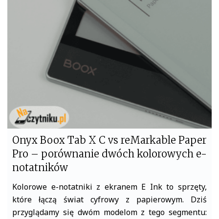
b
t
o
e
o
r
k
Onyx Boox Tab X C vs reMarkable Paper
Pro – porównanie dwóch kolorowych e-
notatników
Kolorowe e-notatniki z ekranem E Ink to sprzęty,
które łączą świat cyfrowy z papierowym. Dziś
przyglądamy się dwóm modelom z tego segmentu: