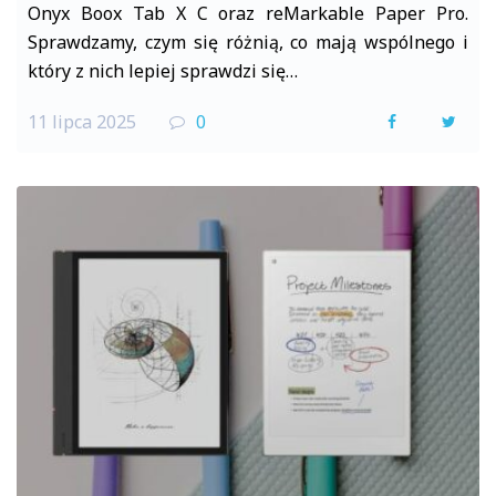
Onyx Boox Tab X C oraz reMarkable Paper Pro.
Sprawdzamy, czym się różnią, co mają wspólnego i
który z nich lepiej sprawdzi się…
11 lipca 2025
0
F
T
a
w
c
i
e
t
b
t
o
e
o
r
k