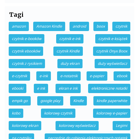
Tagi
amazon
Amazon Kindle
android
boox
czytnik
czytnik e-booków
czytnik e-ink
czytnik e-książek
czytnik ebooków
czytnik Kindle
czytnik Onyx Boox
czytnik z rysikiem
duży ekran
duży wyświetlacz
e-czytnik
e-ink
e-notatnik
e-papier
ebook
ebooki
e ink
ekran e ink
elektroniczne notatki
empik go
google play
Kindle
kindle paperwhite
kobo
kolorowy czytnik
kolorowy e-papier
kolorowy ekran
kolorowy wyświetlacz
Legimi
na czytniku
narzędzie do robienia elektronicznych notatek