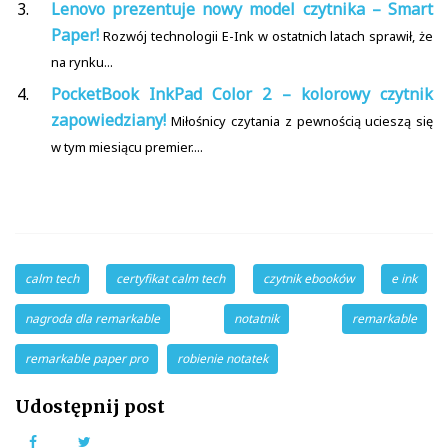
Lenovo prezentuje nowy model czytnika – Smart
Paper!
Rozwój technologii E-Ink w ostatnich latach sprawił, że
na rynku...
PocketBook InkPad Color 2 – kolorowy czytnik
zapowiedziany!
Miłośnicy czytania z pewnością ucieszą się
w tym miesiącu premier....
calm tech
certyfikat calm tech
czytnik ebooków
e ink
nagroda dla remarkable
notatnik
remarkable
remarkable paper pro
robienie notatek
Udostępnij post
Facebook
Twitter