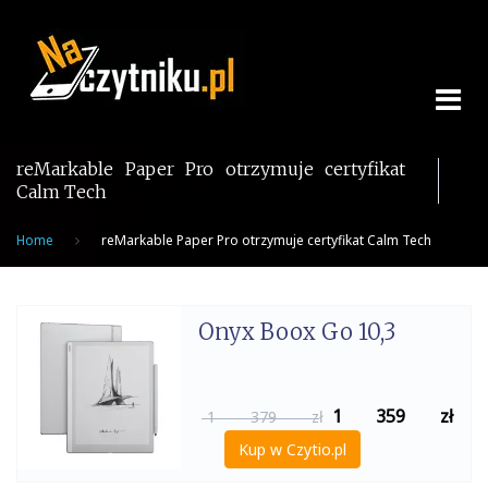
Skip
to
content
reMarkable Paper Pro otrzymuje certyfikat
Calm Tech
Home
reMarkable Paper Pro otrzymuje certyfikat Calm Tech
Onyx Boox Go 10,3
1 359
zł
1 379 zł
Kup w Czytio.pl