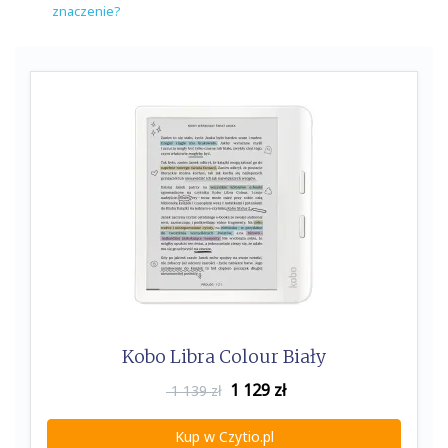
znaczenie?
Kobo Libra Colour Biały
1 129
zł
1 139 zł
Kup w Czytio.pl