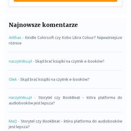
Najnowsze komentarze
Artthas
-
Kindle Colorsoft czy Kobo Libra Colour? Najważniejsze
różnice
naczytniku.pl
-
Skąd brać książki na czytnik e-booków?
Olek
-
Skąd brać książki na czytnik e-booków?
naczytniku.pl
-
Storytel czy BookBeat – która platforma do
audiobooków jest lepsza?
MaQ
-
Storytel czy BookBeat – która platforma do audiobooków
jest lepsza?