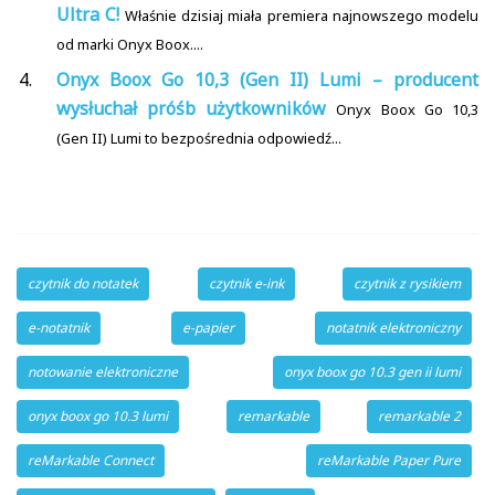
Ultra C!
Właśnie dzisiaj miała premiera najnowszego modelu
od marki Onyx Boox....
Onyx Boox Go 10,3 (Gen II) Lumi – producent
wysłuchał próśb użytkowników
Onyx Boox Go 10,3
(Gen II) Lumi to bezpośrednia odpowiedź...
czytnik do notatek
czytnik e-ink
czytnik z rysikiem
e-notatnik
e-papier
notatnik elektroniczny
notowanie elektroniczne
onyx boox go 10.3 gen ii lumi
onyx boox go 10.3 lumi
remarkable
remarkable 2
reMarkable Connect
reMarkable Paper Pure