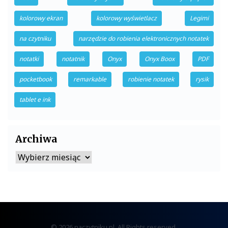
kolorowy ekran
kolorowy wyświetlacz
Legimi
na czytniku
narzędzie do robienia elektronicznych notatek
notatki
notatnik
Onyx
Onyx Boox
PDF
pocketbook
remarkable
robienie notatek
rysik
tablet e ink
Archiwa
Archiwa
© 2026 naczytniku.pl. All Rights reserved.