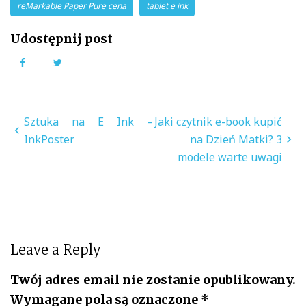
reMarkable Paper Pure cena
tablet e ink
Udostępnij post
Facebook
Twitter
Nawigacja
Sztuka na E Ink –
Jaki czytnik e-book kupić
wpisu
InkPoster
na Dzień Matki? 3
modele warte uwagi
Leave a Reply
Twój adres email nie zostanie opublikowany.
Wymagane pola są oznaczone
*