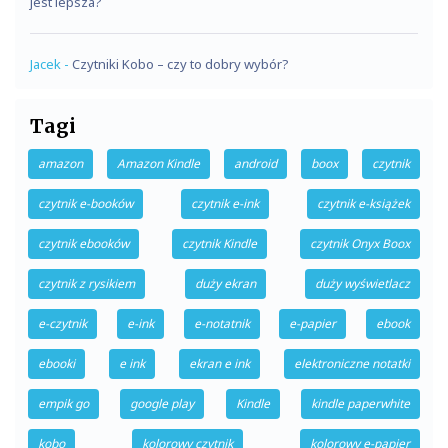
jest lepsza?
Jacek
-
Czytniki Kobo – czy to dobry wybór?
Tagi
amazon
Amazon Kindle
android
boox
czytnik
czytnik e-booków
czytnik e-ink
czytnik e-książek
czytnik ebooków
czytnik Kindle
czytnik Onyx Boox
czytnik z rysikiem
duży ekran
duży wyświetlacz
e-czytnik
e-ink
e-notatnik
e-papier
ebook
ebooki
e ink
ekran e ink
elektroniczne notatki
empik go
google play
Kindle
kindle paperwhite
kobo
kolorowy czytnik
kolorowy e-papier