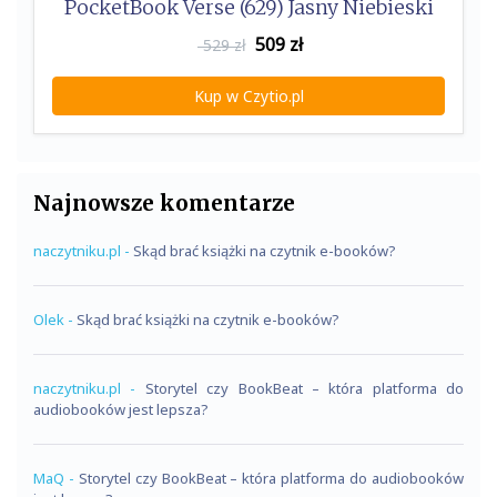
PocketBook Verse (629) Jasny Niebieski
509
zł
529 zł
Kup w Czytio.pl
Najnowsze komentarze
naczytniku.pl
-
Skąd brać książki na czytnik e-booków?
Olek
-
Skąd brać książki na czytnik e-booków?
naczytniku.pl
-
Storytel czy BookBeat – która platforma do
audiobooków jest lepsza?
MaQ
-
Storytel czy BookBeat – która platforma do audiobooków