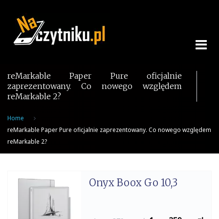
Skip
to
content
reMarkable Paper Pure oficjalnie
zaprezentowany. Co nowego względem
reMarkable 2?
Home
reMarkable Paper Pure oficjalnie zaprezentowany. Co nowego względem
reMarkable 2?
Onyx Boox Go 10,3