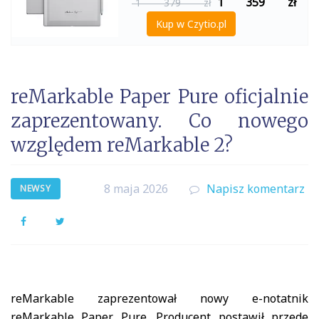
1 359
zł
1 379 zł
Kup w Czytio.pl
reMarkable Paper Pure oficjalnie
zaprezentowany. Co nowego
względem reMarkable 2?
8 maja 2026
Napisz komentarz
NEWSY
Facebook
Twitter
reMarkable zaprezentował nowy e-notatnik
reMarkable Paper Pure. Producent postawił przede