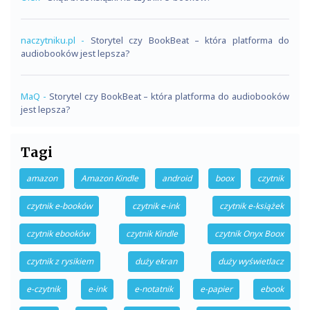
naczytniku.pl
-
Storytel czy BookBeat – która platforma do
audiobooków jest lepsza?
MaQ
-
Storytel czy BookBeat – która platforma do audiobooków
jest lepsza?
Tagi
amazon
Amazon Kindle
android
boox
czytnik
czytnik e-booków
czytnik e-ink
czytnik e-książek
czytnik ebooków
czytnik Kindle
czytnik Onyx Boox
czytnik z rysikiem
duży ekran
duży wyświetlacz
e-czytnik
e-ink
e-notatnik
e-papier
ebook