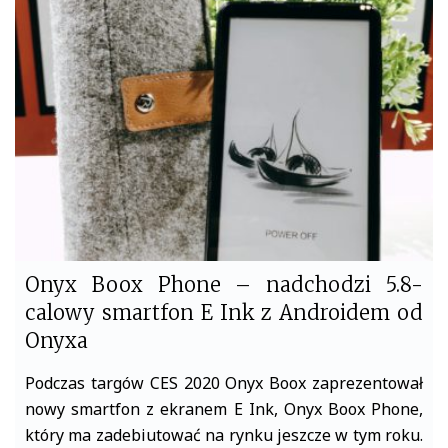
b
t
o
e
o
r
k
Onyx Boox Phone – nadchodzi 5.8-
calowy smartfon E Ink z Androidem od
Onyxa
Podczas targów CES 2020 Onyx Boox zaprezentował
nowy smartfon z ekranem E Ink, Onyx Boox Phone,
który ma zadebiutować na rynku jeszcze w tym roku.