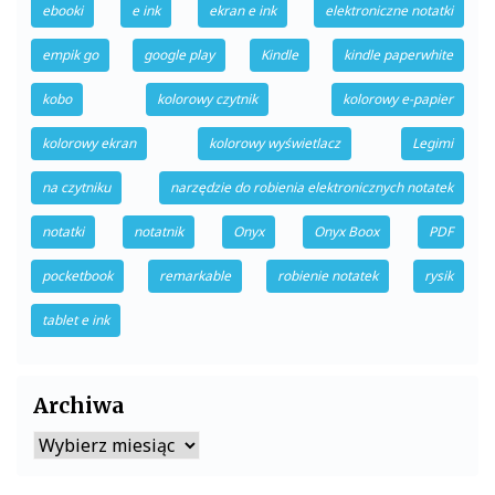
ebooki
e ink
ekran e ink
elektroniczne notatki
empik go
google play
Kindle
kindle paperwhite
kobo
kolorowy czytnik
kolorowy e-papier
kolorowy ekran
kolorowy wyświetlacz
Legimi
na czytniku
narzędzie do robienia elektronicznych notatek
notatki
notatnik
Onyx
Onyx Boox
PDF
pocketbook
remarkable
robienie notatek
rysik
tablet e ink
Archiwa
Archiwa