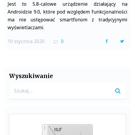
Jest to 5.8-calowe urządzenie działający na
Androidzie 9.0, które pod względem funkcjonalności
ma nie ustępować smartfonom z tradycyjnymi
wyświetlaczami.
10 stycznia 2020
0
F
T
a
w
c
i
e
t
Wyszukiwanie
b
t
Search
o
e
for:
o
r
k