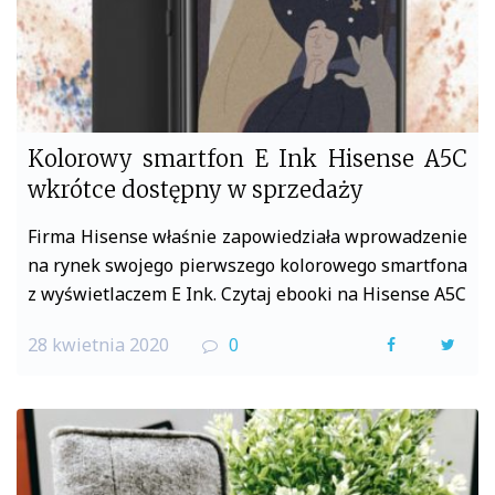
Kolorowy smartfon E Ink Hisense A5C
wkrótce dostępny w sprzedaży
Firma Hisense właśnie zapowiedziała wprowadzenie
na rynek swojego pierwszego kolorowego smartfona
z wyświetlaczem E Ink. Czytaj ebooki na Hisense A5C
28 kwietnia 2020
0
F
T
a
w
c
i
e
t