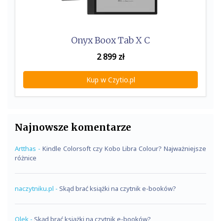
Onyx Boox Tab X C
2 899
zł
Kup w Czytio.pl
Najnowsze komentarze
Artthas
-
Kindle Colorsoft czy Kobo Libra Colour? Najważniejsze
różnice
naczytniku.pl
-
Skąd brać książki na czytnik e-booków?
Olek
-
Skąd brać książki na czytnik e-booków?