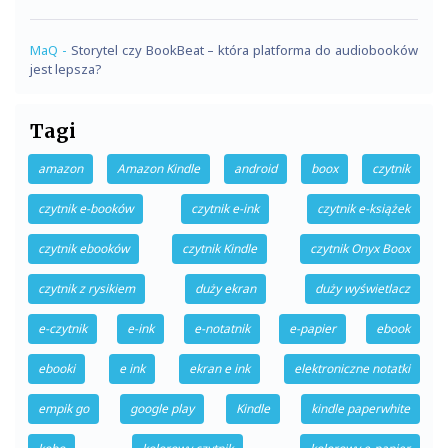
MaQ
-
Storytel czy BookBeat – która platforma do audiobooków
jest lepsza?
Tagi
amazon
Amazon Kindle
android
boox
czytnik
czytnik e-booków
czytnik e-ink
czytnik e-książek
czytnik ebooków
czytnik Kindle
czytnik Onyx Boox
czytnik z rysikiem
duży ekran
duży wyświetlacz
e-czytnik
e-ink
e-notatnik
e-papier
ebook
ebooki
e ink
ekran e ink
elektroniczne notatki
empik go
google play
Kindle
kindle paperwhite