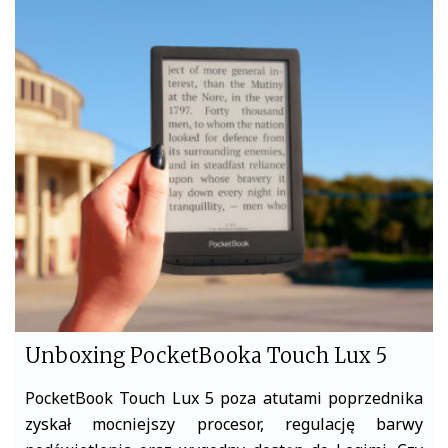
c
i
e
t
b
t
o
e
o
r
k
Unboxing PocketBooka Touch Lux 5
PocketBook Touch Lux 5 poza atutami poprzednika
zyskał mocniejszy procesor, regulację barwy