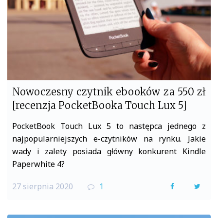
Nowoczesny czytnik ebooków za 550 zł
[recenzja PocketBooka Touch Lux 5]
PocketBook Touch Lux 5 to następca jednego z
najpopularniejszych e-czytników na rynku. Jakie
wady i zalety posiada główny konkurent Kindle
Paperwhite 4?
27 sierpnia 2020
1
F
T
a
w