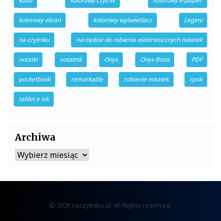
kobo
kolorowy czytnik
kolorowy e-papier
kolorowy ekran
kolorowy wyświetlacz
Legimi
na czytniku
narzędzie do robienia elektronicznych notatek
notatki
notatnik
Onyx
Onyx Boox
PDF
pocketbook
remarkable
robienie notatek
rysik
tablet e ink
Archiwa
Archiwa
© 2026 naczytniku.pl. All Rights reserved.