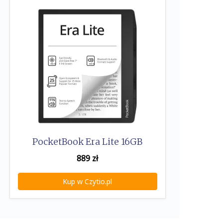
PocketBook Era Lite 16GB
889
zł
Kup w Czytio.pl