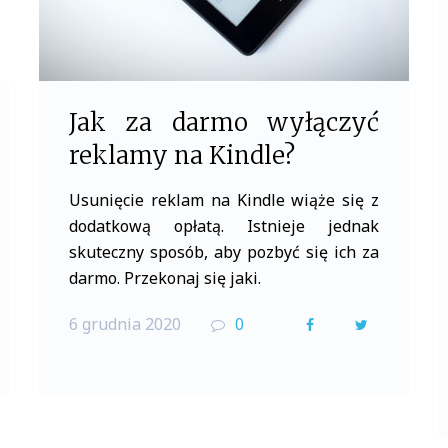
Jak za darmo wyłączyć
reklamy na Kindle?
Usunięcie reklam na Kindle wiąże się z
dodatkową opłatą. Istnieje jednak
skuteczny sposób, aby pozbyć się ich za
darmo. Przekonaj się jaki.
6 grudnia 2020
0
F
T
a
w
c
i
e
t