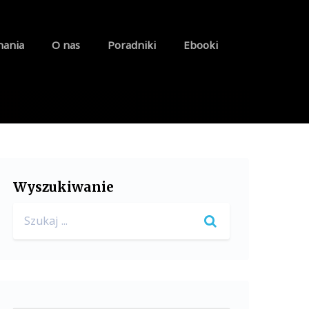
nania
O nas
Poradniki
Ebooki
Wyszukiwanie
Search
for: