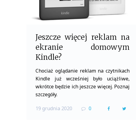
Jeszcze więcej reklam na
ekranie domowym
Kindle?
Chociaż oglądanie reklam na czytnikach
Kindle już wcześniej było uciążliwe,
wkrótce będzie ich jeszcze więcej. Poznaj
szczegóły.
19 grudnia 2020
0
F
T
a
w
c
i