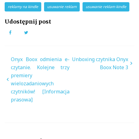
reklamy na kindle
usuwanie reklam
usuwanie reklam kindle
Udostępnij post
Facebook
Twitter
Nawigacja
Onyx Boox odmienia e-
Unboxing czytnika Onyx
wpisu
czytanie. Kolejne trzy
Boox Note 3
premiery
wielozadaniowych
czytników! [Informacja
prasowa]