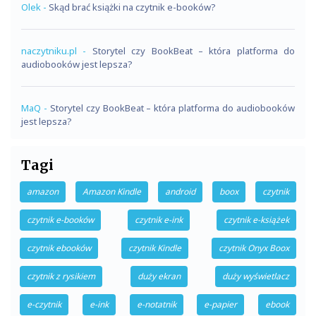
Olek
-
Skąd brać książki na czytnik e-booków?
naczytniku.pl
-
Storytel czy BookBeat – która platforma do
audiobooków jest lepsza?
MaQ
-
Storytel czy BookBeat – która platforma do audiobooków
jest lepsza?
Tagi
amazon
Amazon Kindle
android
boox
czytnik
czytnik e-booków
czytnik e-ink
czytnik e-książek
czytnik ebooków
czytnik Kindle
czytnik Onyx Boox
czytnik z rysikiem
duży ekran
duży wyświetlacz
e-czytnik
e-ink
e-notatnik
e-papier
ebook