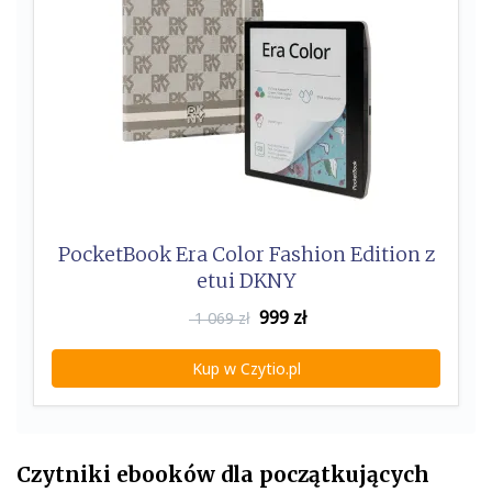
PocketBook Era Color Fashion Edition z
etui DKNY
999
zł
1 069 zł
Kup w Czytio.pl
Czytniki ebooków dla początkujących