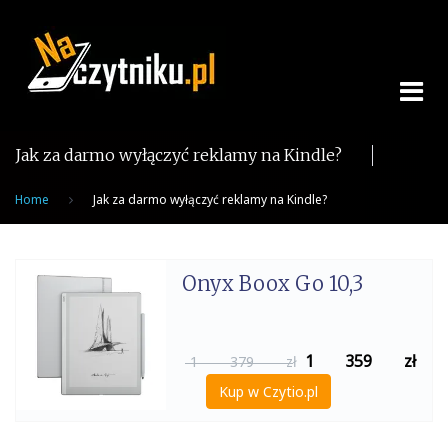
Skip
to
content
Jak za darmo wyłączyć reklamy na Kindle?
Home
Jak za darmo wyłączyć reklamy na Kindle?
Onyx Boox Go 10,3
1 359
zł
1 379 zł
Kup w Czytio.pl