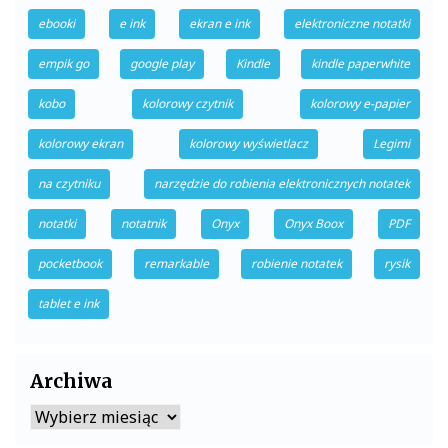
ebooki
e ink
ekran e ink
elektroniczne notatki
empik go
google play
Kindle
kindle paperwhite
kobo
kolorowy czytnik
kolorowy e-papier
kolorowy ekran
kolorowy wyświetlacz
Legimi
na czytniku
narzędzie do robienia elektronicznych notatek
notatki
notatnik
Onyx
Onyx Boox
PDF
pocketbook
remarkable
robienie notatek
rysik
tablet e ink
Archiwa
Archiwa