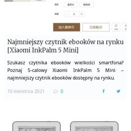
Najmniejszy czytnik ebooków na rynku
[Xiaomi InkPalm 5 Mini]
Szukasz czytnika ebooków wielkości smartfona?
Poznaj 5-calowy Xiaomi InkPalm 5 Mini –
najmniejszy czytnik ebooków dostępny na rynku.
10 kwietnia 2021
0
F
T
a
w
c
i
e
t