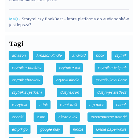
MaQ
-
Storytel czy BookBeat – która platforma do audiobooków
jest lepsza?
Tagi
amazon
Amazon Kindle
android
boox
czytnik
czytnik e-booków
czytnik e-ink
czytnik e-książek
czytnik ebooków
czytnik Kindle
czytnik Onyx Boox
czytnik z rysikiem
duży ekran
duży wyświetlacz
e-czytnik
e-ink
e-notatnik
e-papier
ebook
ebooki
e ink
ekran e ink
elektroniczne notatki
empik go
google play
Kindle
kindle paperwhite