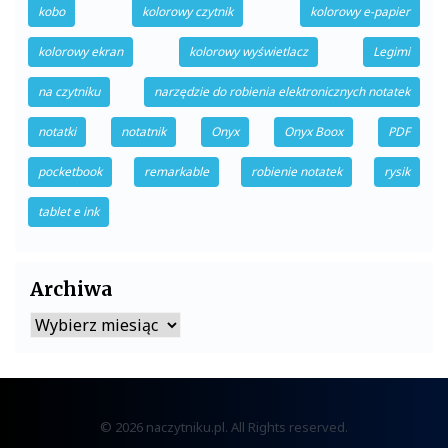
kobo
kolorowy czytnik
kolorowy e-papier
kolorowy ekran
kolorowy wyświetlacz
Legimi
na czytniku
narzędzie do robienia elektronicznych notatek
notatki
notatnik
Onyx
Onyx Boox
PDF
pocketbook
remarkable
robienie notatek
rysik
tablet e ink
Archiwa
Archiwa
© 2026 naczytniku.pl. All Rights reserved.