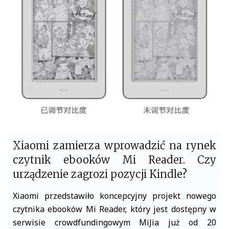
b
t
o
e
o
r
k
Xiaomi zamierza wprowadzić na rynek
czytnik ebooków Mi Reader. Czy
urządzenie zagrozi pozycji Kindle?
Xiaomi przedstawiło koncepcyjny projekt nowego
czytnika ebooków Mi Reader, który jest dostępny w
serwisie crowdfundingowym MiJia już od 20