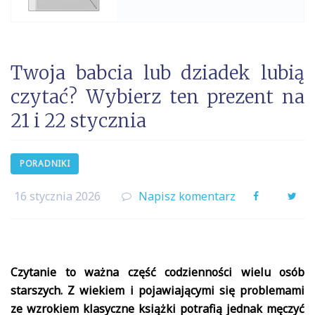
Twoja babcia lub dziadek lubią
czytać? Wybierz ten prezent na
21 i 22 stycznia
PORADNIKI
16 stycznia 2026
Napisz komentarz
Facebook
Twi
Czytanie to ważna część codzienności wielu osób
starszych. Z wiekiem i pojawiającymi się problemami
ze wzrokiem klasyczne książki potrafią jednak męczyć