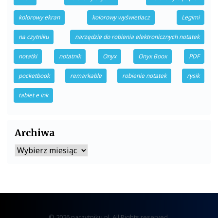
kolorowy ekran
kolorowy wyświetlacz
Legimi
na czytniku
narzędzie do robienia elektronicznych notatek
notatki
notatnik
Onyx
Onyx Boox
PDF
pocketbook
remarkable
robienie notatek
rysik
tablet e ink
Archiwa
Archiwa
© 2026 naczytniku.pl. All Rights reserved.