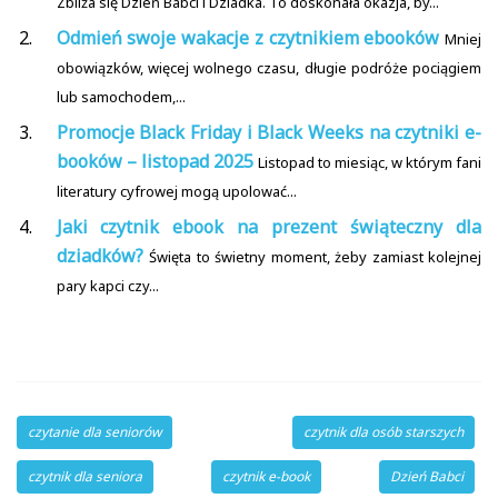
Zbliża się Dzień Babci i Dziadka. To doskonała okazja, by...
Odmień swoje wakacje z czytnikiem ebooków
Mniej
obowiązków, więcej wolnego czasu, długie podróże pociągiem
lub samochodem,...
Promocje Black Friday i Black Weeks na czytniki e-
booków – listopad 2025
Listopad to miesiąc, w którym fani
literatury cyfrowej mogą upolować...
Jaki czytnik ebook na prezent świąteczny dla
dziadków?
Święta to świetny moment, żeby zamiast kolejnej
pary kapci czy...
czytanie dla seniorów
czytnik dla osób starszych
czytnik dla seniora
czytnik e-book
Dzień Babci