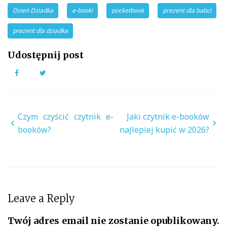
Dzień Dziadka
e-booki
pocketbook
prezent dla babci
prezent dla dziadka
Udostępnij post
Facebook
Twitter
Nawigacja
Czym czyścić czytnik e-
Jaki czytnik e-booków
wpisu
booków?
najlepiej kupić w 2026?
Leave a Reply
Twój adres email nie zostanie opublikowany.