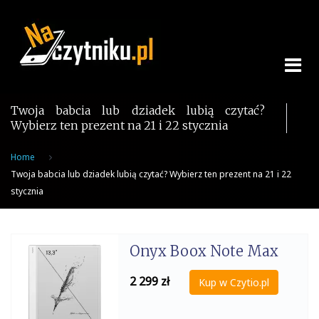
Skip
to
content
Twoja babcia lub dziadek lubią czytać?
Wybierz ten prezent na 21 i 22 stycznia
Home
Twoja babcia lub dziadek lubią czytać? Wybierz ten prezent na 21 i 22
stycznia
Onyx Boox Note Max
2 299
zł
Kup w Czytio.pl