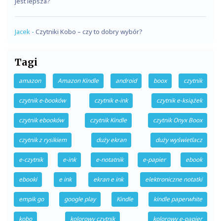
jest lepsza?
Jacek
-
Czytniki Kobo – czy to dobry wybór?
Tagi
amazon
Amazon Kindle
android
boox
czytnik
czytnik e-booków
czytnik e-ink
czytnik e-książek
czytnik ebooków
czytnik Kindle
czytnik Onyx Boox
czytnik z rysikiem
duży ekran
duży wyświetlacz
e-czytnik
e-ink
e-notatnik
e-papier
ebook
ebooki
e ink
ekran e ink
elektroniczne notatki
empik go
google play
Kindle
kindle paperwhite
kobo
kolorowy czytnik
kolorowy e-papier