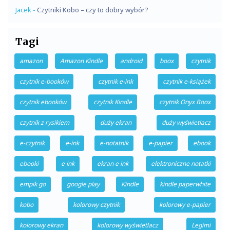
Jacek
-
Czytniki Kobo – czy to dobry wybór?
Tagi
amazon
Amazon Kindle
android
boox
czytnik
czytnik e-booków
czytnik e-ink
czytnik e-książek
czytnik ebooków
czytnik Kindle
czytnik Onyx Boox
czytnik z rysikiem
duży ekran
duży wyświetlacz
e-czytnik
e-ink
e-notatnik
e-papier
ebook
ebooki
e ink
ekran e ink
elektroniczne notatki
empik go
google play
Kindle
kindle paperwhite
kobo
kolorowy czytnik
kolorowy e-papier
kolorowy ekran
kolorowy wyświetlacz
Legimi