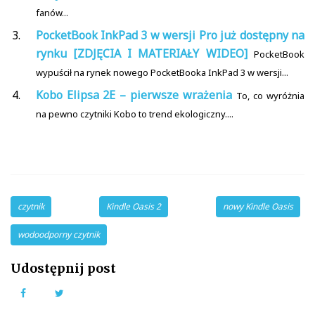
fanów...
PocketBook InkPad 3 w wersji Pro już dostępny na
rynku [ZDJĘCIA I MATERIAŁY WIDEO]
PocketBook
wypuścił na rynek nowego PocketBooka InkPad 3 w wersji...
Kobo Elipsa 2E – pierwsze wrażenia
To, co wyróżnia
na pewno czytniki Kobo to trend ekologiczny....
czytnik
Kindle Oasis 2
nowy Kindle Oasis
wodoodporny czytnik
Udostępnij post
Facebook
Twitter