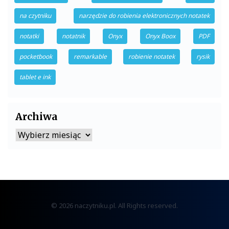
na czytniku
narzędzie do robienia elektronicznych notatek
notatki
notatnik
Onyx
Onyx Boox
PDF
pocketbook
remarkable
robienie notatek
rysik
tablet e ink
Archiwa
Archiwa
© 2026 naczytniku.pl. All Rights reserved.