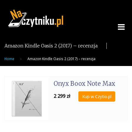
Skip
to
content
Amazon Kindle Oasis 2 (2017) – recenzja
Home
Amazon Kindle Oasis 2 (2017) – recenzja
Onyx Boox Note Max
2 299
zł
Kup w Czytio.pl