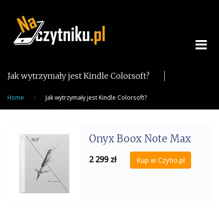
Skip
to
content
Jak wytrzymały jest Kindle Colorsoft?
Home
Jak wytrzymały jest Kindle Colorsoft?
Onyx Boox Note Max
2 299
zł
Kup w Czytio.pl