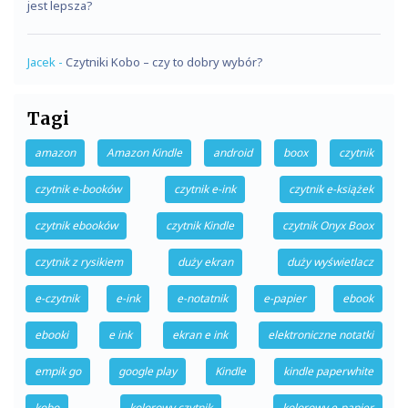
jest lepsza?
Jacek
-
Czytniki Kobo – czy to dobry wybór?
Tagi
amazon
Amazon Kindle
android
boox
czytnik
czytnik e-booków
czytnik e-ink
czytnik e-książek
czytnik ebooków
czytnik Kindle
czytnik Onyx Boox
czytnik z rysikiem
duży ekran
duży wyświetlacz
e-czytnik
e-ink
e-notatnik
e-papier
ebook
ebooki
e ink
ekran e ink
elektroniczne notatki
empik go
google play
Kindle
kindle paperwhite
kobo
kolorowy czytnik
kolorowy e-papier