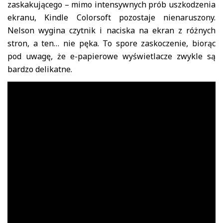
zaskakującego – mimo intensywnych prób uszkodzenia
ekranu, Kindle Colorsoft pozostaje nienaruszony.
Nelson wygina czytnik i naciska na ekran z różnych
stron, a ten… nie pęka. To spore zaskoczenie, biorąc
pod uwagę, że e-papierowe wyświetlacze zwykle są
bardzo delikatne.