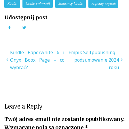
Kindle
kindle colorsoft
kolorowy kindle
zepsuty czytnik
Udostępnij post
Facebook
Twitter
Nawigacja
Kindle Paperwhite 6 i
Empik Selfpublishing –
wpisu
Onyx Boox Page – co
podsumowanie 2024
wybrać?
roku
Leave a Reply
Twój adres email nie zostanie opublikowany.
Wymagane pola są oznaczone
*