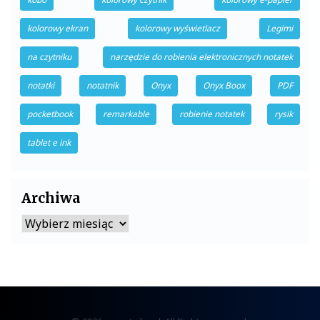
kolorowy ekran
kolorowy wyświetlacz
Legimi
na czytniku
narzędzie do robienia elektronicznych notatek
notatki
notatnik
Onyx
Onyx Boox
PDF
pocketbook
remarkable
robienie notatek
rysik
tablet e ink
Archiwa
Archiwa