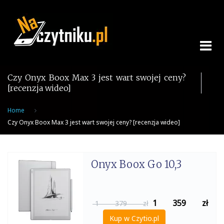
Skip
to
content
Czy Onyx Boox Max 3 jest wart swojej ceny?
[recenzja wideo]
Home
Czy Onyx Boox Max 3 jest wart swojej ceny? [recenzja wideo]
Onyx Boox Go 10,3
1 359
zł
1 379 zł
Kup w Czytio.pl