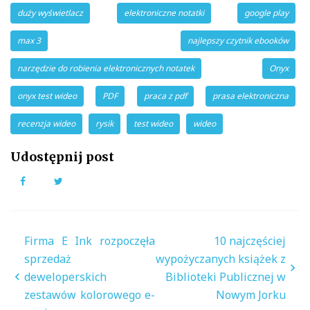
duży wyświetlacz
elektroniczne notatki
google play
max 3
najlepszy czytnik ebooków
narzędzie do robienia elektronicznych notatek
Onyx
onyx test wideo
PDF
praca z pdf
prasa elektroniczna
recenzja wideo
rysik
test wideo
wideo
Udostępnij post
Facebook
Twitter
Nawigacja
Firma E Ink rozpoczęła
10 najczęściej
wpisu
sprzedaż
wypożyczanych książek z
deweloperskich
Biblioteki Publicznej w
zestawów kolorowego e-
Nowym Jorku