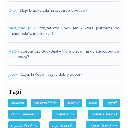
Olek
-
Skąd brać książki na czytnik e-booków?
naczytniku.pl
-
Storytel czy BookBeat – która platforma do
audiobooków jest lepsza?
MaQ
-
Storytel czy BookBeat – która platforma do audiobooków
jest lepsza?
Jacek
-
Czytniki Kobo – czy to dobry wybór?
Tagi
amazon
Amazon Kindle
android
boox
czytnik
czytnik e-booków
czytnik e-ink
czytnik e-książek
czytnik ebooków
czytnik Kindle
czytnik Onyx Boox