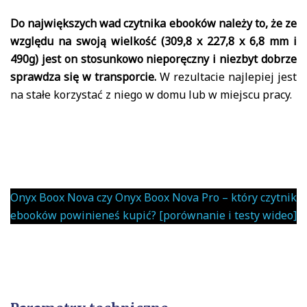
Do największych wad czytnika ebooków należy to, że ze
względu na swoją wielkość (309,8 x 227,8 x 6,8 mm i
490g) jest on stosunkowo nieporęczny i niezbyt dobrze
sprawdza się w transporcie.
W rezultacie najlepiej jest
na stałe korzystać z niego w domu lub w miejscu pracy.
Onyx Boox Nova czy Onyx Boox Nova Pro – który czytnik
ebooków powinieneś kupić? [porównanie i testy wideo]