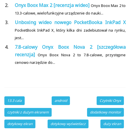
Onyx Boox Max 2 [recenzja wideo]
Onyx Boox Max 2 to
13.3-calowe, wielofunkcyjne urządzenie do nauki...
Unboxing wideo nowego PocketBooka InkPad X
PocketBook InkPad X, który kilka dni zadebiutował na rynku,
jest...
7.8-calowy Onyx Boox Nova 2 [szczegółowa
recenzja]
Onyx Boox Nova 2 to 7.8-calowe, przystępne
cenowo narzędzie do...
13.3 cala
android
Czytniki Onyx
czytniki z dużym ekranem
dodatkowy monitor
dotykowy ekran
dotykowy wyświetlacz
duży ekran