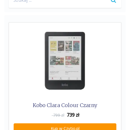
for:
Kobo Clara Colour Czarny
739
zł
799 zł
Kup w Czytio.pl