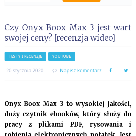
Czy Onyx Boox Max 3 jest wart
swojej ceny? [recenzja wideo]
TESTY I RECENZJE
YOUTUBE
20 stycznia 2020
Napisz komentarz
Facebook
Twi
Onyx Boox Max 3 to wysokiej jakości,
duży czytnik ebooków, który służy do
pracy z plikami PDF, rysowania i
robienia elektronicznych notatek. Jest