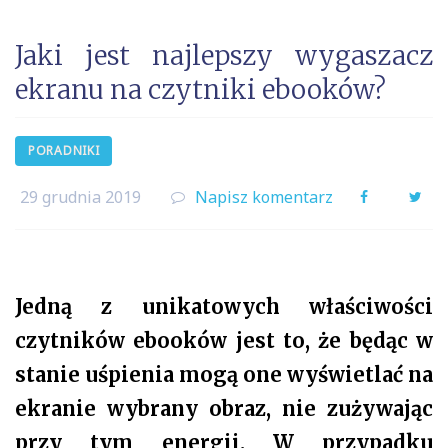
Jaki jest najlepszy wygaszacz
ekranu na czytniki ebooków?
PORADNIKI
29 grudnia 2019
Napisz komentarz
Facebook
Twi
Jedną z unikatowych właściwości
czytników ebooków jest to, że będąc w
stanie uśpienia mogą one wyświetlać na
ekranie wybrany obraz, nie zużywając
przy tym energii. W przypadku