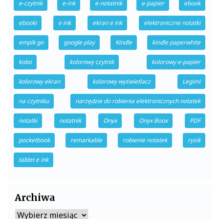
e-czytnik
e-ink
e-notatnik
e-papier
ebook
ebooki
e ink
ekran e ink
elektroniczne notatki
empik go
google play
Kindle
kindle paperwhite
kobo
kolorowy czytnik
kolorowy e-papier
kolorowy ekran
kolorowy wyświetlacz
Legimi
na czytniku
narzędzie do robienia elektronicznych notatek
notatki
notatnik
Onyx
Onyx Boox
PDF
pocketbook
remarkable
robienie notatek
rysik
tablet e ink
Archiwa
Archiwa