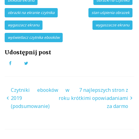
blokada ekranu
obrazki na czytniku
obrazki na ekranie czytnika
stan uśpienia obrazek
wygaszacz ekranu
wygaszacze ekranu
wyświetlacz czytnika ebooków
Udostępnij post
Facebook
Twitter
Nawigacja
Czytniki ebooków w
7 najlepszych stron z
wpisu
2019 roku
krótkimi opowiadaniami
(podsumowanie)
za darmo