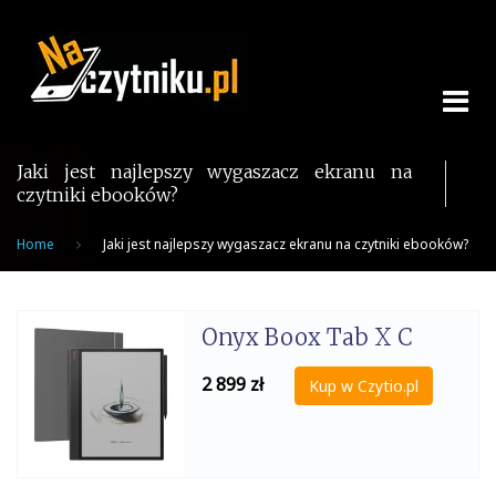
Skip
to
content
Jaki jest najlepszy wygaszacz ekranu na
czytniki ebooków?
Home
Jaki jest najlepszy wygaszacz ekranu na czytniki ebooków?
Onyx Boox Tab X C
2 899
zł
Kup w Czytio.pl