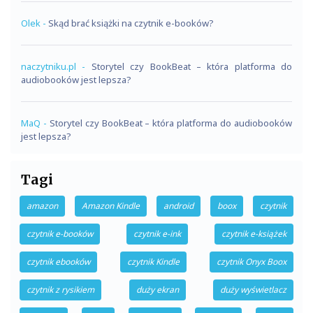
Olek
-
Skąd brać książki na czytnik e-booków?
naczytniku.pl
-
Storytel czy BookBeat – która platforma do
audiobooków jest lepsza?
MaQ
-
Storytel czy BookBeat – która platforma do audiobooków
jest lepsza?
Tagi
amazon
Amazon Kindle
android
boox
czytnik
czytnik e-booków
czytnik e-ink
czytnik e-książek
czytnik ebooków
czytnik Kindle
czytnik Onyx Boox
czytnik z rysikiem
duży ekran
duży wyświetlacz