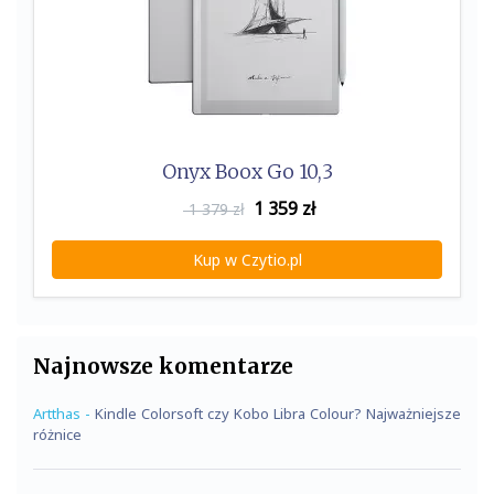
Onyx Boox Go 10,3
1 359
zł
1 379 zł
Kup w Czytio.pl
Najnowsze komentarze
Artthas
-
Kindle Colorsoft czy Kobo Libra Colour? Najważniejsze
różnice