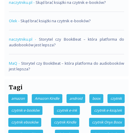
naczytniku.pl
-
Skąd brać książki na czytnik e-booków?
Olek
-
Skąd brać książki na czytnik e-booków?
naczytniku.pl
-
Storytel czy BookBeat – która platforma do
audiobooków jest lepsza?
MaQ
-
Storytel czy BookBeat – która platforma do audiobooków
jest lepsza?
Tagi
amazon
Amazon Kindle
android
boox
czytnik
czytnik e-booków
czytnik e-ink
czytnik e-książek
czytnik ebooków
czytnik Kindle
czytnik Onyx Boox