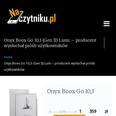
Skip
to
content
Onyx Boox Go 10,3 (Gen II) Lumi – producent
wysłuchał próśb użytkowników
Home
Onyx Boox Go 10,3 (Gen II) Lumi – producent wysłuchał próśb
użytkowników
Onyx Boox Go 10,3
1 359
zł
1 379 zł