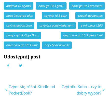
android 15 czytnik
boox go 10.3 gen 2
boox go 10.3 premiera
boox ink sense plus
czytnik 10.3 cala
czytnik do notatek
czytnik ebook boox
czytnik z podświetleniem
e ink carta 1200
nowy czytnik Onyx Boox
onyx boox go 10.3 gen ii lumi
onyx boox go 10.3 lumi
onyx boox nowość
Udostępnij post
Facebook
Twitter
Nawigacja
Czym się różni Kindle od
Czytniki Kobo – czy to
wpisu
PocketBook?
dobry wybór?