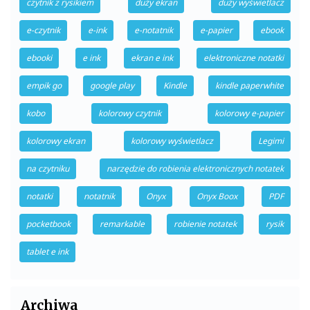
czytnik z rysikiem
duży ekran
duży wyświetlacz
e-czytnik
e-ink
e-notatnik
e-papier
ebook
ebooki
e ink
ekran e ink
elektroniczne notatki
empik go
google play
Kindle
kindle paperwhite
kobo
kolorowy czytnik
kolorowy e-papier
kolorowy ekran
kolorowy wyświetlacz
Legimi
na czytniku
narzędzie do robienia elektronicznych notatek
notatki
notatnik
Onyx
Onyx Boox
PDF
pocketbook
remarkable
robienie notatek
rysik
tablet e ink
Archiwa