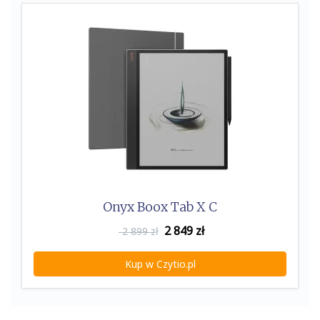
Onyx Boox Tab X C
2 849
zł
2 899 zł
Kup w Czytio.pl