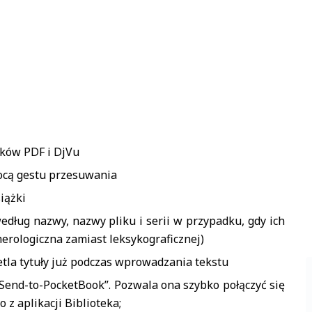
ików PDF i DjVu
ocą gestu przesuwania
iążki
edług nazwy, nazwy pliku i serii w przypadku, gdy ich
erologiczna zamiast leksykograficznej)
etla tytuły już podczas wprowadzania tekstu
Send-to-PocketBook”. Pozwala ona szybko połączyć się
 z aplikacji Biblioteka;