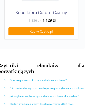
Kobo Libra Colour Czarny
1 129
zł
1 139 zł
Kup w Czytio.pl
Czytniki ebooków dla
początkujących
Dlaczego warto kupić czytnik e-booków?
6 kroków do wyboru najlepszego czytnika e-booków
Jak wybrać najlepszy czytnik ebooków dla siebie?
Najlepsze tanie czytniki ebooków w 2020 roku