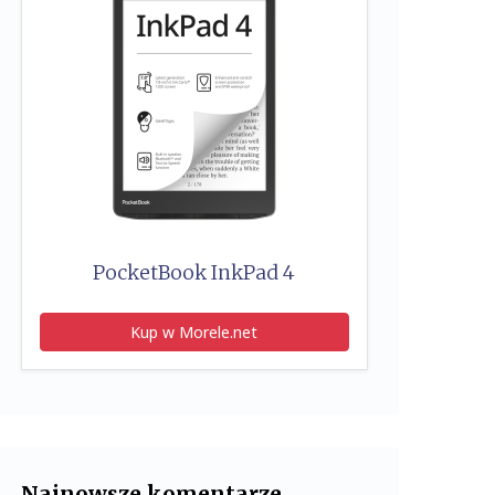
PocketBook InkPad 4
Kup w Morele.net
Najnowsze komentarze