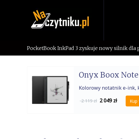
Skip
to
content
PocketBook InkPad 3 zyskuje nowy silnik dla 
Onyx Boox Note 
Kolorowy notatnik e-ink, k
2 049
zł
2 119 zł
Kup 