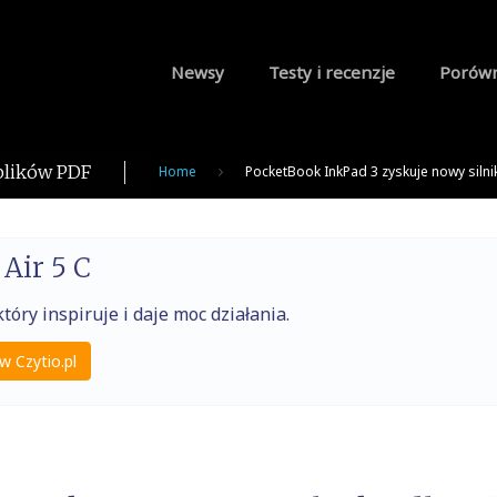
Newsy
Testy i recenzje
Porów
plików PDF
Home
PocketBook InkPad 3 zyskuje nowy silni
Air 5 C
tóry inspiruje i daje moc działania.
w Czytio.pl