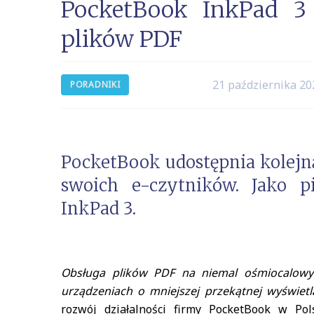
PocketBook InkPad 3 
plików PDF
21 października 20
PORADNIKI
PocketBook udostępnia kolejn
swoich e-czytników. Jako p
InkPad 3.
Obsługa plików PDF na niemal ośmiocalowym
urządzeniach o mniejszej przekątnej wyświet
rozwój działalności firmy PocketBook w Pol