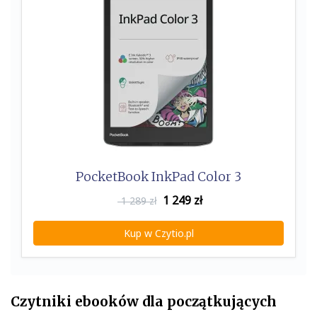
PocketBook InkPad Color 3
1 249
zł
1 289 zł
Kup w Czytio.pl
Czytniki ebooków dla początkujących