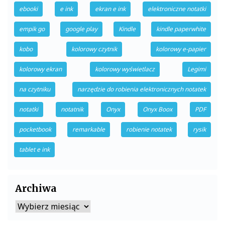
ebooki
e ink
ekran e ink
elektroniczne notatki
empik go
google play
Kindle
kindle paperwhite
kobo
kolorowy czytnik
kolorowy e-papier
kolorowy ekran
kolorowy wyświetlacz
Legimi
na czytniku
narzędzie do robienia elektronicznych notatek
notatki
notatnik
Onyx
Onyx Boox
PDF
pocketbook
remarkable
robienie notatek
rysik
tablet e ink
Archiwa
Archiwa