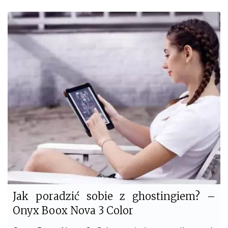
c
i
e
t
b
t
o
e
o
r
k
Jak poradzić sobie z ghostingiem? –
Onyx Boox Nova 3 Color