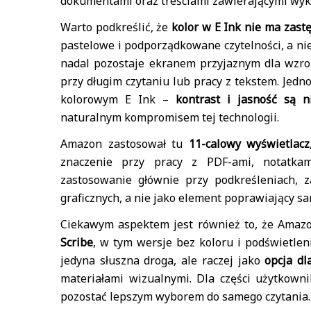
dokumentami oraz treściami zawierającymi wykre
Warto podkreślić, że
kolor w E Ink nie ma zas
pastelowe i podporządkowane czytelności, a nie
nadal pozostaje ekranem przyjaznym dla wzroku
przy długim czytaniu lub pracy z tekstem. Jedn
kolorowym E Ink –
kontrast i jasność są n
naturalnym kompromisem tej technologii.
Amazon zastosował tu
11-calowy wyświetlacz
znaczenie przy pracy z PDF-ami, notatkam
zastosowanie głównie przy podkreśleniach, 
graficznych, a nie jako element poprawiający sa
Ciekawym aspektem jest również to, że Amaz
Scribe
, w tym wersje bez koloru i podświetleni
jedyna słuszna droga, ale raczej jako
opcja dl
materiałami wizualnymi. Dla części użytkowni
pozostać lepszym wyborem do samego czytania.