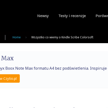
Newsy
Testy i recenzje
Porów
Home
Wszystko co wiemy o Kindle Scribe Colorsoft
e Max
nyx Boox Note Max formatu A4 bez podświetlenia. Inspiruj
w Czytio.pl