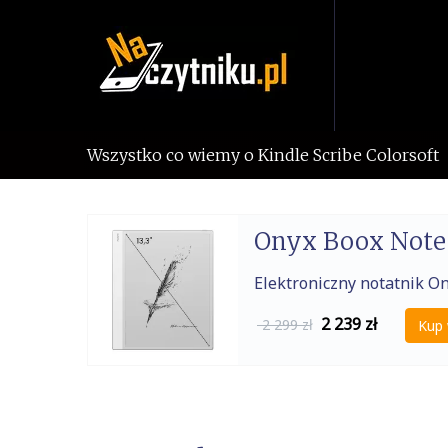
Skip
to
content
Wszystko co wiemy o Kindle Scribe Colorsoft
Onyx Boox Not
Elektroniczny notatnik O
2 239
zł
2 299 zł
Kup 