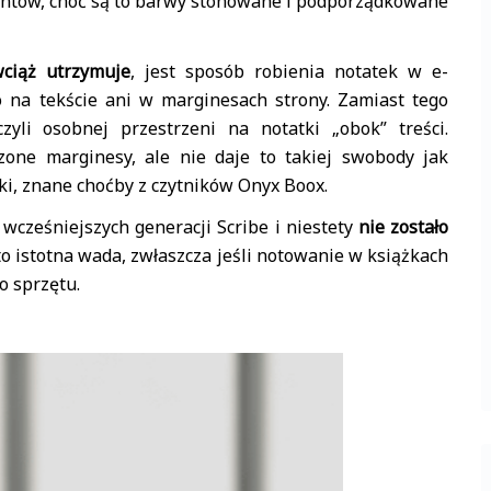
entów, choć są to barwy stonowane i podporządkowane
ciąż utrzymuje
, jest sposób robienia notatek w e-
 na tekście ani w marginesach strony. Zamiast tego
czyli osobnej przestrzeni na notatki „obok” treści.
zone marginesy, ale nie daje to takiej swobody jak
ki, znane choćby z czytników Onyx Boox.
wcześniejszych generacji Scribe i niestety
nie zostało
 to istotna wada, zwłaszcza jeśli notowanie w książkach
o sprzętu.