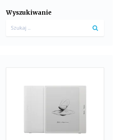
Wyszukiwanie
Search
for: