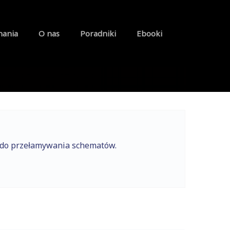
nania
O nas
Poradniki
Ebooki
e do przełamywania schematów.