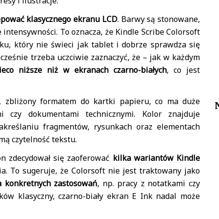
sy i ilustracje.
tępować klasycznego ekranu LCD
. Barwy są stonowane,
 intensywności. To oznacza, że Kindle Scribe Colorsoft
, który nie świeci jak tablet i dobrze sprawdza się
ocześnie trzeba uczciwie zaznaczyć, że – jak w każdym
ieco niższe niż w ekranach czarno-białych
, co jest
, zbliżony formatem do kartki papieru, co ma duże
i czy dokumentami technicznymi. Kolor znajduje
zakreślaniu fragmentów, rysunkach oraz elementach
mą czytelność tekstu.
on zdecydował się zaoferować
kilka wariantów Kindle
a. To sugeruje, że Colorsoft nie jest traktowany jako
a konkretnych zastosowań
, np. pracy z notatkami czy
ków klasyczny, czarno-biały ekran E Ink nadal może