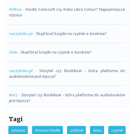
Artthas
-
Kindle Colorsoft czy Kobo Libra Colour? Najważniejsze
różnice
naczytniku.pl
-
Skąd brać książki na czytnik e-booków?
Olek
-
Skąd brać książki na czytnik e-booków?
naczytniku.pl
-
Storytel czy BookBeat – która platforma do
audiobooków jest lepsza?
MaQ
-
Storytel czy BookBeat – która platforma do audiobooków
jest lepsza?
Tagi
amazon
Amazon Kindle
android
boox
czytnik