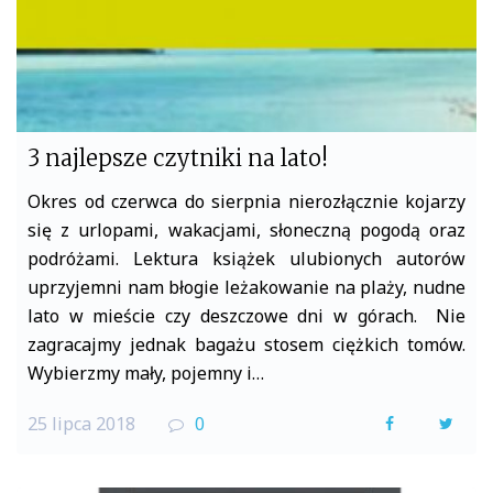
3 najlepsze czytniki na lato!
Okres od czerwca do sierpnia nierozłącznie kojarzy
się z urlopami, wakacjami, słoneczną pogodą oraz
podróżami. Lektura książek ulubionych autorów
uprzyjemni nam błogie leżakowanie na plaży, nudne
lato w mieście czy deszczowe dni w górach. Nie
zagracajmy jednak bagażu stosem ciężkich tomów.
Wybierzmy mały, pojemny i…
25 lipca 2018
0
F
T
a
w