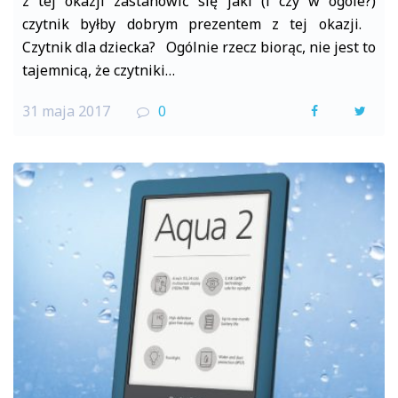
z tej okazji zastanowić się jaki (i czy w ogóle?)
czytnik byłby dobrym prezentem z tej okazji.
Czytnik dla dziecka? Ogólnie rzecz biorąc, nie jest to
tajemnicą, że czytniki…
31 maja 2017
0
F
T
a
w
c
i
e
t
b
t
o
e
o
r
k