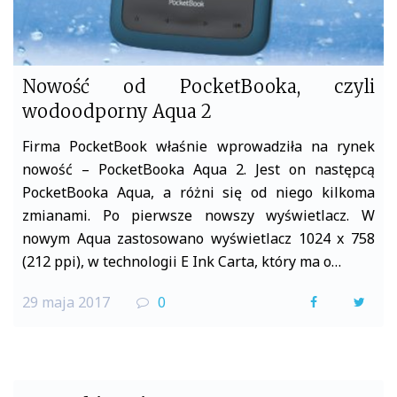
Nowość od PocketBooka, czyli
wodoodporny Aqua 2
Firma PocketBook właśnie wprowadziła na rynek
nowość – PocketBooka Aqua 2. Jest on następcą
PocketBooka Aqua, a różni się od niego kilkoma
zmianami. Po pierwsze nowszy wyświetlacz. W
nowym Aqua zastosowano wyświetlacz 1024 x 758
(212 ppi), w technologii E Ink Carta, który ma o…
29 maja 2017
0
F
T
a
w
c
i
e
t