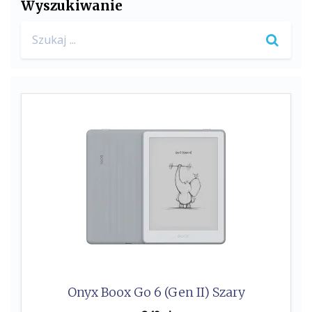
Wyszukiwanie
b
t
Search
o
e
for:
o
r
k
Onyx Boox Go 6 (Gen II) Szary