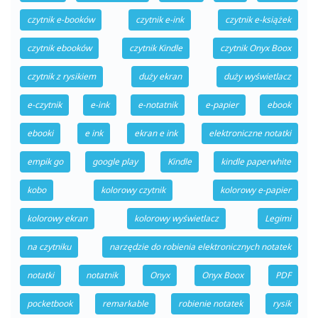
czytnik e-booków
czytnik e-ink
czytnik e-książek
czytnik ebooków
czytnik Kindle
czytnik Onyx Boox
czytnik z rysikiem
duży ekran
duży wyświetlacz
e-czytnik
e-ink
e-notatnik
e-papier
ebook
ebooki
e ink
ekran e ink
elektroniczne notatki
empik go
google play
Kindle
kindle paperwhite
kobo
kolorowy czytnik
kolorowy e-papier
kolorowy ekran
kolorowy wyświetlacz
Legimi
na czytniku
narzędzie do robienia elektronicznych notatek
notatki
notatnik
Onyx
Onyx Boox
PDF
pocketbook
remarkable
robienie notatek
rysik