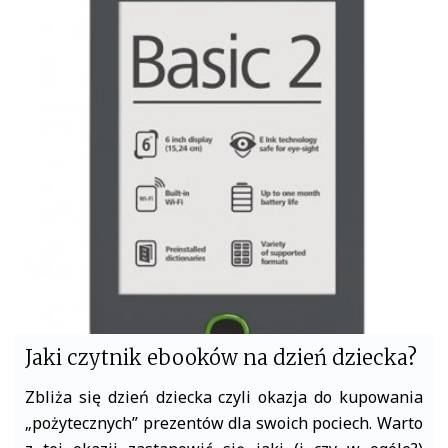
c
i
e
t
b
t
o
e
o
r
k
Jaki czytnik ebooków na dzień dziecka?
Zbliża się dzień dziecka czyli okazja do kupowania
„pożytecznych” prezentów dla swoich pociech. Warto