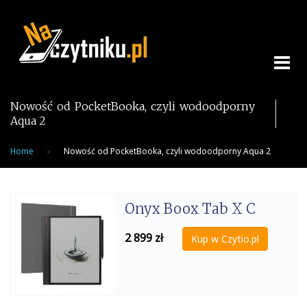
Skip
to
content
Nowość od PocketBooka, czyli wodoodporny
Aqua 2
Home
Nowość od PocketBooka, czyli wodoodporny Aqua 2
Onyx Boox Tab X C
2 899
zł
Kup w Czytio.pl