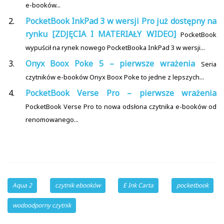
e-booków...
PocketBook InkPad 3 w wersji Pro już dostępny na
rynku [ZDJĘCIA I MATERIAŁY WIDEO]
PocketBook
wypuścił na rynek nowego PocketBooka InkPad 3 w wersji...
Onyx Boox Poke 5 – pierwsze wrażenia
Seria
czytników e-booków Onyx Boox Poke to jedne z lepszych...
PocketBook Verse Pro – pierwsze wrażenia
PocketBook Verse Pro to nowa odsłona czytnika e-booków od
renomowanego...
Aqua 2
czytnik ebooków
E Ink Carta
pocketbook
wodoodporny czytnik