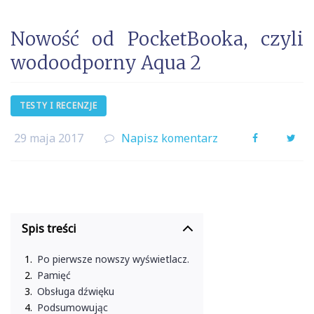
Nowość od PocketBooka, czyli
wodoodporny Aqua 2
TESTY I RECENZJE
29 maja 2017
Napisz komentarz
Facebook
Twi
Spis treści
Po pierwsze nowszy wyświetlacz.
Pamięć
Obsługa dźwięku
Podsumowując