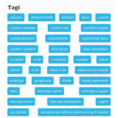
Tagi
amazon
Amazon Kindle
android
boox
czytnik
czytnik e-booków
czytnik e-ink
czytnik e-książek
czytnik ebooków
czytnik Kindle
czytnik Onyx Boox
czytnik z rysikiem
duży ekran
duży wyświetlacz
e-czytnik
e-ink
e-notatnik
e-papier
ebook
ebooki
e ink
ekran e ink
elektroniczne notatki
empik go
google play
Kindle
kindle paperwhite
kobo
kolorowy czytnik
kolorowy e-papier
kolorowy ekran
kolorowy wyświetlacz
Legimi
na czytniku
narzędzie do robienia elektronicznych notatek