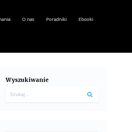
nania
O nas
Poradniki
Ebooki
Wyszukiwanie
Search
for: