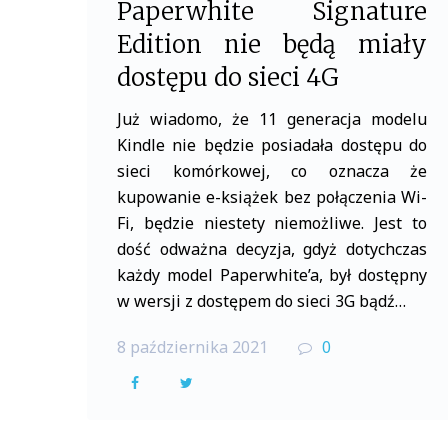
Paperwhite Signature
Edition nie będą miały
dostępu do sieci 4G
Już wiadomo, że 11 generacja modelu
Kindle nie będzie posiadała dostępu do
sieci komórkowej, co oznacza że
kupowanie e-książek bez połączenia Wi-
Fi, będzie niestety niemożliwe. Jest to
dość odważna decyzja, gdyż dotychczas
każdy model Paperwhite’a, był dostępny
w wersji z dostępem do sieci 3G bądź…
8 października 2021
0
F
T
a
w