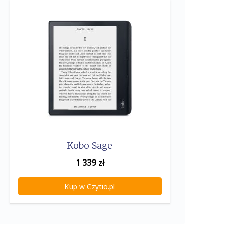
Kobo Sage
1 339
zł
Kup w Czytio.pl