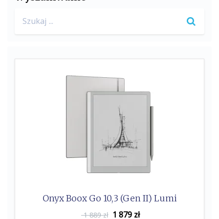
b
t
Search
o
e
for:
o
r
k
Onyx Boox Go 10,3 (Gen II) Lumi
1 879
zł
1 889 zł