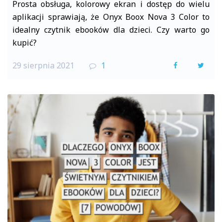
Prosta obsługa, kolorowy ekran i dostęp do wielu
aplikacji sprawiają, że Onyx Boox Nova 3 Color to
idealny czytnik ebooków dla dzieci. Czy warto go
kupić?
29 sierpnia 2021
1
F
T
a
w
c
i
e
t
b
t
o
e
o
r
k