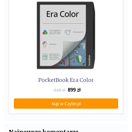
PocketBook Era Color
899
zł
939 zł
Kup w Czytio.pl
Najnowsze komentarze