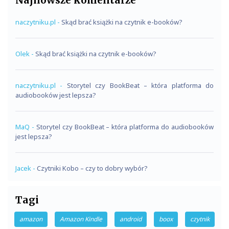
naczytniku.pl
-
Skąd brać książki na czytnik e-booków?
Olek
-
Skąd brać książki na czytnik e-booków?
naczytniku.pl
-
Storytel czy BookBeat – która platforma do
audiobooków jest lepsza?
MaQ
-
Storytel czy BookBeat – która platforma do audiobooków
jest lepsza?
Jacek
-
Czytniki Kobo – czy to dobry wybór?
Tagi
amazon
Amazon Kindle
android
boox
czytnik