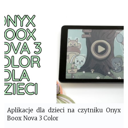
c
i
e
t
b
t
o
e
o
r
k
Aplikacje dla dzieci na czytniku Onyx
Boox Nova 3 Color