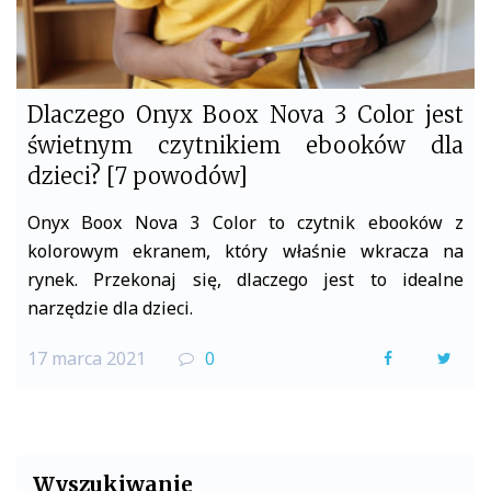
Dlaczego Onyx Boox Nova 3 Color jest
świetnym czytnikiem ebooków dla
dzieci? [7 powodów]
Onyx Boox Nova 3 Color to czytnik ebooków z
kolorowym ekranem, który właśnie wkracza na
rynek. Przekonaj się, dlaczego jest to idealne
narzędzie dla dzieci.
17 marca 2021
0
F
T
a
w
c
i
e
t
Wyszukiwanie