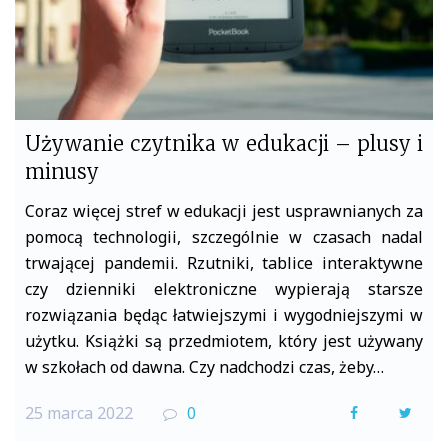
Używanie czytnika w edukacji – plusy i
minusy
Coraz więcej stref w edukacji jest usprawnianych za
pomocą technologii, szczególnie w czasach nadal
trwającej pandemii. Rzutniki, tablice interaktywne
czy dzienniki elektroniczne wypierają starsze
rozwiązania będąc łatwiejszymi i wygodniejszymi w
użytku. Książki są przedmiotem, który jest używany
w szkołach od dawna. Czy nadchodzi czas, żeby…
25 marca 2022
0
F
T
a
w