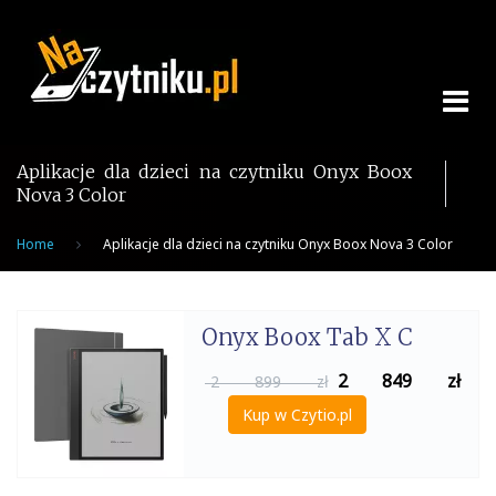
Skip
to
content
Aplikacje dla dzieci na czytniku Onyx Boox
Nova 3 Color
Home
Aplikacje dla dzieci na czytniku Onyx Boox Nova 3 Color
Onyx Boox Tab X C
2 849
zł
2 899 zł
Kup w Czytio.pl