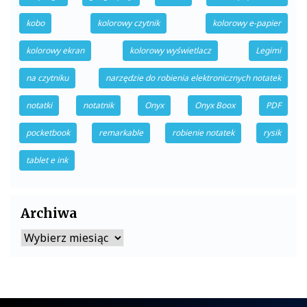
kobo
kolorowy czytnik
kolorowy e-papier
kolorowy ekran
kolorowy wyświetlacz
Legimi
na czytniku
narzędzie do robienia elektronicznych notatek
notatki
notatnik
Onyx
Onyx Boox
PDF
pocketbook
remarkable
robienie notatek
rysik
tablet e ink
Archiwa
Archiwa