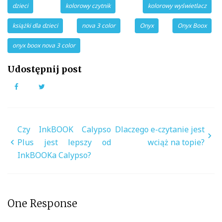
dzieci
kolorowy czytnik
kolorowy wyświetlacz
książki dla dzieci
nova 3 color
Onyx
Onyx Boox
onyx boox nova 3 color
Udostępnij post
Facebook
Twitter
Nawigacja
Czy InkBOOK Calypso
Dlaczego e-czytanie jest
wpisu
Plus jest lepszy od
wciąż na topie?
InkBOOKa Calypso?
One Response