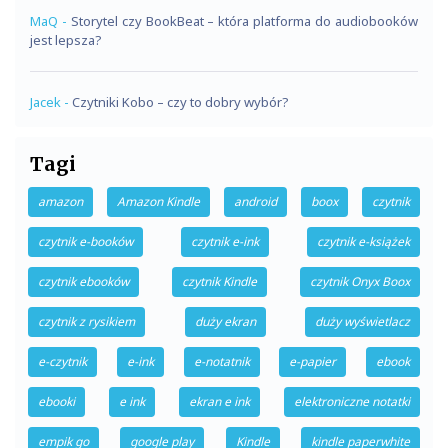
MaQ
-
Storytel czy BookBeat – która platforma do audiobooków
jest lepsza?
Jacek
-
Czytniki Kobo – czy to dobry wybór?
Tagi
amazon
Amazon Kindle
android
boox
czytnik
czytnik e-booków
czytnik e-ink
czytnik e-książek
czytnik ebooków
czytnik Kindle
czytnik Onyx Boox
czytnik z rysikiem
duży ekran
duży wyświetlacz
e-czytnik
e-ink
e-notatnik
e-papier
ebook
ebooki
e ink
ekran e ink
elektroniczne notatki
empik go
google play
Kindle
kindle paperwhite