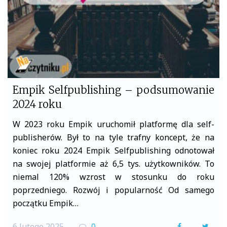
k
Empik Selfpublishing – podsumowanie
2024 roku
W 2023 roku Empik uruchomił platformę dla self-
publisherów. Był to na tyle trafny koncept, że na
koniec roku 2024 Empik Selfpublishing odnotował
na swojej platformie aż 6,5 tys. użytkowników. To
niemal 120% wzrost w stosunku do roku
poprzedniego. Rozwój i popularność Od samego
początku Empik…
6 lutego 2025
0
F
T