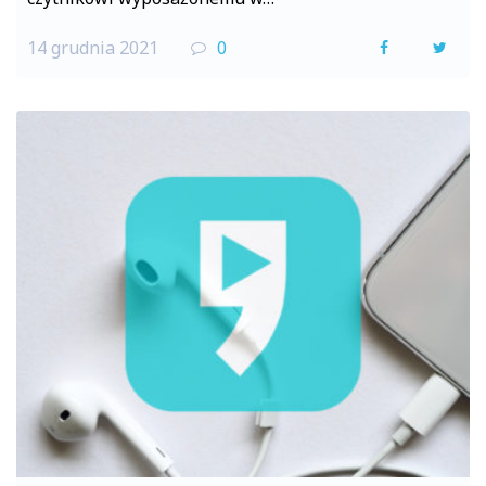
14 grudnia 2021
0
F
T
a
w
c
i
e
t
b
t
o
e
o
r
k