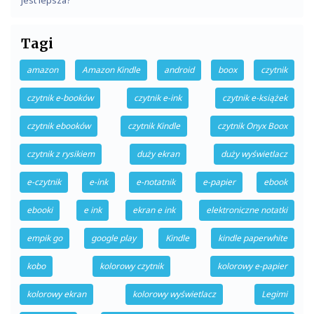
jest lepsza?
Tagi
amazon
Amazon Kindle
android
boox
czytnik
czytnik e-booków
czytnik e-ink
czytnik e-książek
czytnik ebooków
czytnik Kindle
czytnik Onyx Boox
czytnik z rysikiem
duży ekran
duży wyświetlacz
e-czytnik
e-ink
e-notatnik
e-papier
ebook
ebooki
e ink
ekran e ink
elektroniczne notatki
empik go
google play
Kindle
kindle paperwhite
kobo
kolorowy czytnik
kolorowy e-papier
kolorowy ekran
kolorowy wyświetlacz
Legimi