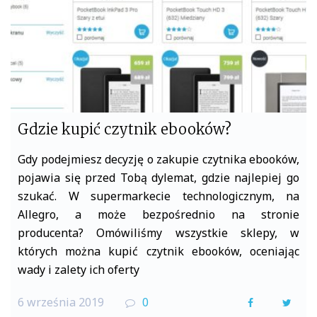
k
Gdzie kupić czytnik ebooków?
Gdy podejmiesz decyzję o zakupie czytnika ebooków,
pojawia się przed Tobą dylemat, gdzie najlepiej go
szukać. W supermarkecie technologicznym, na
Allegro, a może bezpośrednio na stronie
producenta? Omówiliśmy wszystkie sklepy, w
których można kupić czytnik ebooków, oceniając
wady i zalety ich oferty
6 września 2019
0
F
T