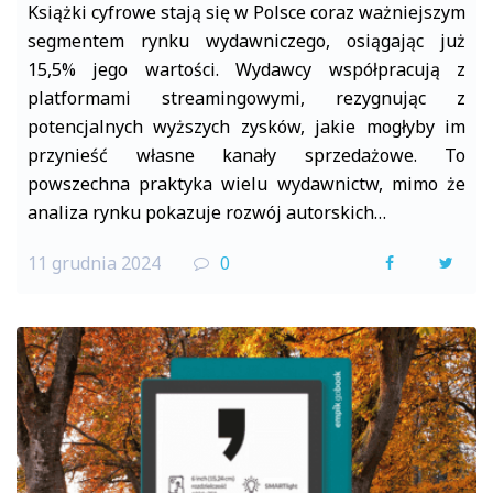
Książki cyfrowe stają się w Polsce coraz ważniejszym
segmentem rynku wydawniczego, osiągając już
15,5% jego wartości. Wydawcy współpracują z
platformami streamingowymi, rezygnując z
potencjalnych wyższych zysków, jakie mogłyby im
przynieść własne kanały sprzedażowe. To
powszechna praktyka wielu wydawnictw, mimo że
analiza rynku pokazuje rozwój autorskich…
11 grudnia 2024
0
F
T
a
w
c
i
e
t
b
t
o
e
o
r