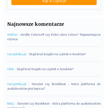
Kup w Czytio.pl
Najnowsze komentarze
Artthas
-
Kindle Colorsoft czy Kobo Libra Colour? Najważniejsze
różnice
naczytniku.pl
-
Skąd brać książki na czytnik e-booków?
Olek
-
Skąd brać książki na czytnik e-booków?
naczytniku.pl
-
Storytel czy BookBeat – która platforma do
audiobooków jest lepsza?
MaQ
-
Storytel czy BookBeat – która platforma do audiobooków