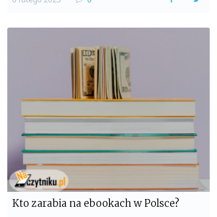
a
w
c
i
e
t
b
t
o
e
o
r
k
Kto zarabia na ebookach w Polsce?