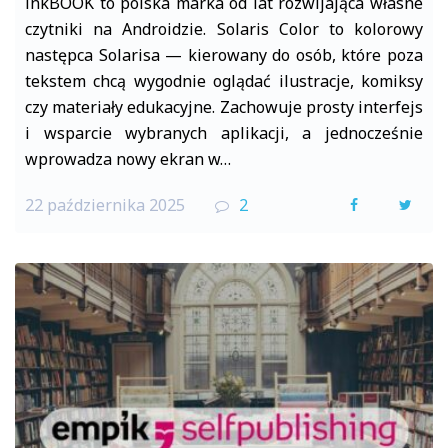
inkBOOK to polska marka od lat rozwijająca własne
czytniki na Androidzie. Solaris Color to kolorowy
następca Solarisa — kierowany do osób, które poza
tekstem chcą wygodnie oglądać ilustracje, komiksy
czy materiały edukacyjne. Zachowuje prosty interfejs
i wsparcie wybranych aplikacji, a jednocześnie
wprowadza nowy ekran w…
22 października 2025
2
F
T
a
w
c
i
e
t
b
t
o
e
o
r