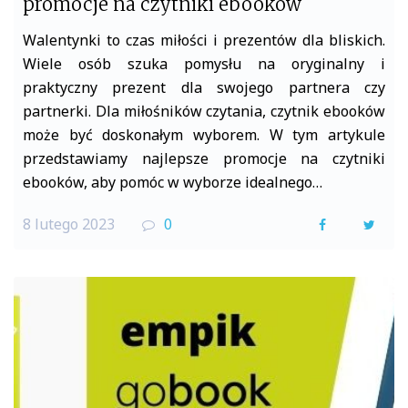
promocje na czytniki ebooków
Walentynki to czas miłości i prezentów dla bliskich.
Wiele osób szuka pomysłu na oryginalny i
praktyczny prezent dla swojego partnera czy
partnerki. Dla miłośników czytania, czytnik ebooków
może być doskonałym wyborem. W tym artykule
przedstawiamy najlepsze promocje na czytniki
ebooków, aby pomóc w wyborze idealnego…
8 lutego 2023
0
F
T
a
w
c
i
e
t
b
t
o
e