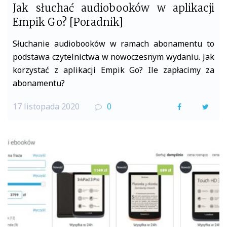
Jak słuchać audiobooków w aplikacji
Empik Go? [Poradnik]
Słuchanie audiobooków w ramach abonamentu to
podstawa czytelnictwa w nowoczesnym wydaniu. Jak
korzystać z aplikacji Empik Go? Ile zapłacimy za
abonamentu?
17 listopada 2020
0
F
T
a
w
c
i
e
t
b
t
o
e
o
r