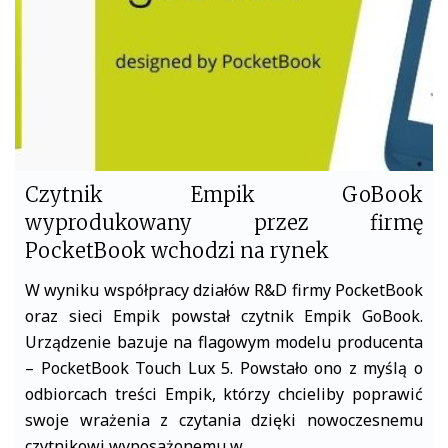
o
r
k
Czytnik Empik GoBook
wyprodukowany przez firmę
PocketBook wchodzi na rynek
W wyniku współpracy działów R&D firmy PocketBook
oraz sieci Empik powstał czytnik Empik GoBook.
Urządzenie bazuje na flagowym modelu producenta
– PocketBook Touch Lux 5. Powstało ono z myślą o
odbiorcach treści Empik, którzy chcieliby poprawić
swoje wrażenia z czytania dzięki nowoczesnemu
czytnikowi wyposażonemu w…