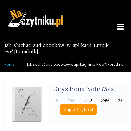
Skip
to
content
Jak słuchać audiobooków w aplikacji Empik
Go? [Poradnik]
Home
Jak słuchać audiobooków w aplikacji Empik Go? [Poradnik]
Onyx Boox Note Max
2 239
zł
2 299 zł
Kup w Czytio.pl