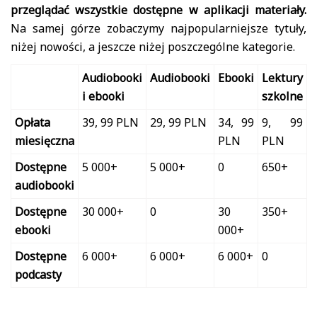
przeglądać wszystkie dostępne w aplikacji materiały.
Na samej górze zobaczymy najpopularniejsze tytuły,
niżej nowości, a jeszcze niżej poszczególne kategorie.
Audiobooki
Audiobooki
Ebooki
Lektury
i ebooki
szkolne
Opłata
39, 99 PLN
29, 99 PLN
34, 99
9, 99
miesięczna
PLN
PLN
Dostępne
5 000+
5 000+
0
650+
audiobooki
Dostępne
30 000+
0
30
350+
ebooki
000+
Dostępne
6 000+
6 000+
6 000+
0
podcasty