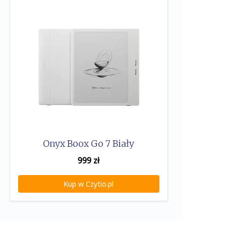
Onyx Boox Go 7 Biały
999
zł
Kup w Czytio.pl