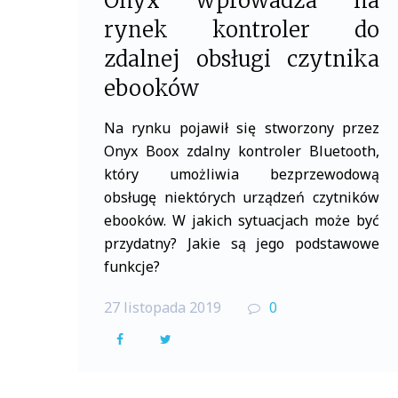
Onyx wprowadza na
rynek kontroler do
zdalnej obsługi czytnika
ebooków
Na rynku pojawił się stworzony przez
Onyx Boox zdalny kontroler Bluetooth,
który umożliwia bezprzewodową
obsługę niektórych urządzeń czytników
ebooków. W jakich sytuacjach może być
przydatny? Jakie są jego podstawowe
funkcje?
27 listopada 2019
0
F
T
a
w