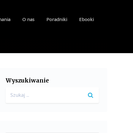
nania
O nas
Poradniki
Ebooki
Wyszukiwanie
Search
for: