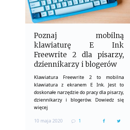
Poznaj mobilną
klawiaturę E Ink
Freewrite 2 dla pisarzy,
dziennikarzy i blogerów
Klawiatura Freewrite 2 to mobilna
klawiatura z ekranem E Ink. Jest to
doskonałe narzędzie do pracy dla pisarzy,
dziennikarzy i blogerów. Dowiedz się
więcej
10 maja 2020
1
F
T