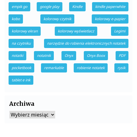
empik go
google play
Kindle
kindle paperwhite
kobo
kolorowy czytnik
kolorowy e-papier
kolorowy ekran
kolorowy wyświetlacz
Legimi
na czytniku
narzędzie do robienia elektronicznych notatek
notatki
notatnik
Onyx
Onyx Boox
PDF
pocketbook
remarkable
robienie notatek
rysik
tablet e ink
Archiwa
Archiwa