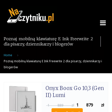
Skip
to
content
Poznaj mobilną klawiaturę E Ink Freewrite 2
dla pisarzy, dziennikarzy i blogerów
Home
Poznaj mobilną klawiaturę E Ink Freewrite 2 dla pisarzy, dziennikarzy i
blogerów
Onyx Boox Go 10,3 (Gen
II) Lumi
1 879
zł
1 889 zł