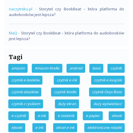
naczytniku.pl
-
Storytel czy BookBeat – która platforma do
audiobooków jest lepsza?
MaQ
-
Storytel czy BookBeat – która platforma do audiobooków
jest lepsza?
Tagi
amazon
Amazon Kindle
android
boox
czytnik
czytnik e-booków
czytnik e-ink
czytnik e-książek
czytnik ebooków
czytnik Kindle
czytnik Onyx Boox
czytnik z rysikiem
duży ekran
duży wyświetlacz
e-czytnik
e-ink
e-notatnik
e-papier
ebook
ebooki
e ink
ekran e ink
elektroniczne notatki