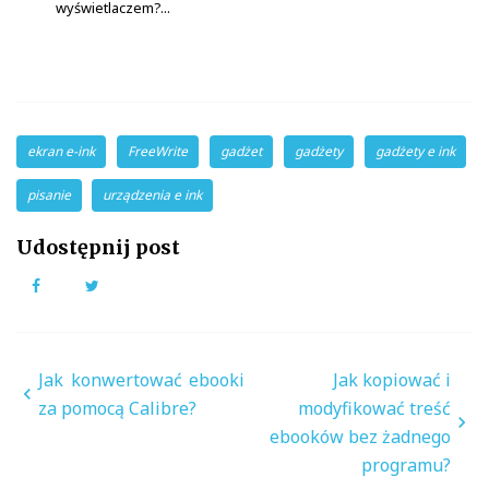
wyświetlaczem?...
ekran e-ink
FreeWrite
gadżet
gadżety
gadżety e ink
pisanie
urządzenia e ink
Udostępnij post
Facebook
Twitter
Nawigacja
Jak konwertować ebooki
Jak kopiować i
wpisu
za pomocą Calibre?
modyfikować treść
ebooków bez żadnego
programu?