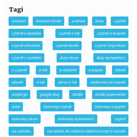
Tagi
amazon
Amazon Kindle
android
boox
czytnik
czytnik e-booków
czytnik e-ink
czytnik e-książek
czytnik ebooków
czytnik Kindle
czytnik Onyx Boox
czytnik z rysikiem
duży ekran
duży wyświetlacz
e-czytnik
e-ink
e-notatnik
e-papier
ebook
ebooki
e ink
ekran e ink
elektroniczne notatki
empik go
google play
Kindle
kindle paperwhite
kobo
kolorowy czytnik
kolorowy e-papier
kolorowy ekran
kolorowy wyświetlacz
Legimi
na czytniku
narzędzie do robienia elektronicznych notatek