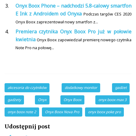
Onyx Boox Phone – nadchodzi 5.8-calowy smartfon
E Ink z Androidem od Onyxa
Podczas targów CES 2020
Onyx Boox zaprezentował nowy smartfon z...
Premiera czytnika Onyx Boox Pro już w połowie
kwietnia
Onyx Boox zapowiedział premierę nowego czytnika
Note Pro na połowę...
akcesoria do czytników
dodatkowy monitor
gadżet
gadżety
Onyx
Onyx Boox
onyx boox max 3
onyx boox note 2
Onyx Boox Nova Pro
onyx boox poke pro
Udostępnij post