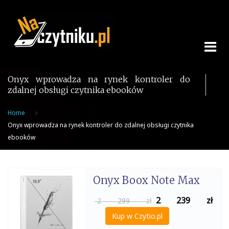
Skip
to
content
Onyx wprowadza na rynek kontroler do
zdalnej obsługi czytnika ebooków
Home
Onyx wprowadza na rynek kontroler do zdalnej obsługi czytnika
ebooków
Onyx Boox Note Max
2 239
zł
2 299 zł
Kup w Czytio.pl