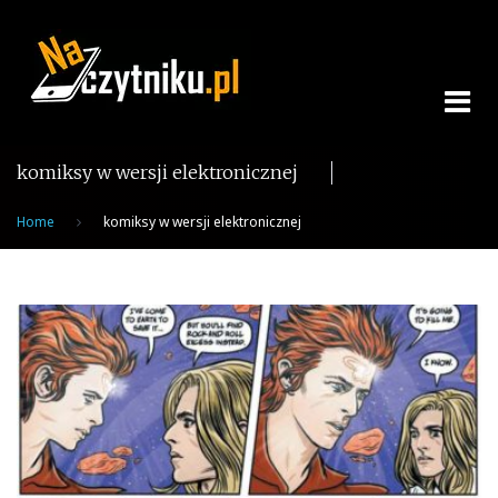
Skip
to
content
komiksy w wersji elektronicznej
Home
komiksy w wersji elektronicznej
Tag:
komiksy
w
wersji
elektronicznej