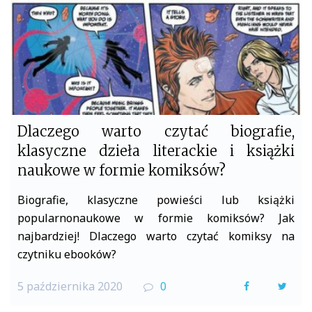
Dlaczego warto czytać biografie,
klasyczne dzieła literackie i książki
naukowe w formie komiksów?
Biografie, klasyczne powieści lub książki
popularnonaukowe w formie komiksów? Jak
najbardziej! Dlaczego warto czytać komiksy na
czytniku ebooków?
5 października 2020
0
F
T
a
w