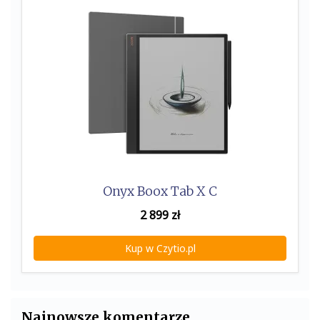
Onyx Boox Tab X C
2 899
zł
Kup w Czytio.pl
Najnowsze komentarze