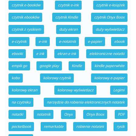
czytnik e-booków
czytnik e-ink
czytnik e-książek
czytnik ebooków
czytnik Kindle
czytnik Onyx Boox
czytnik z rysikiem
duży ekran
duży wyświetlacz
e-czytnik
e-ink
e-notatnik
e-papier
ebook
ebooki
e ink
ekran e ink
elektroniczne notatki
empik go
google play
Kindle
kindle paperwhite
kobo
kolorowy czytnik
kolorowy e-papier
kolorowy ekran
kolorowy wyświetlacz
Legimi
na czytniku
narzędzie do robienia elektronicznych notatek
notatki
notatnik
Onyx
Onyx Boox
PDF
pocketbook
remarkable
robienie notatek
rysik