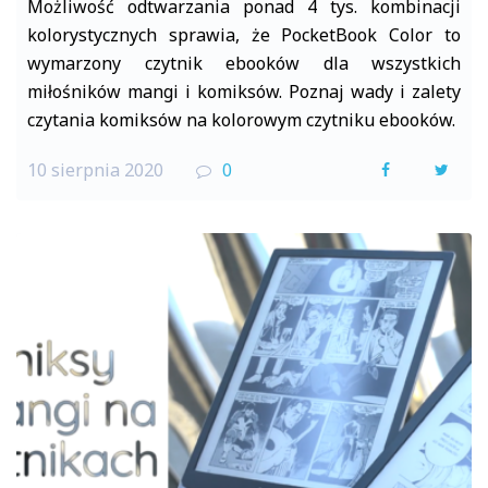
Możliwość odtwarzania ponad 4 tys. kombinacji
kolorystycznych sprawia, że PocketBook Color to
wymarzony czytnik ebooków dla wszystkich
miłośników mangi i komiksów. Poznaj wady i zalety
czytania komiksów na kolorowym czytniku ebooków.
10 sierpnia 2020
0
F
T
a
w
c
i
e
t
b
t
o
e
o
r
k