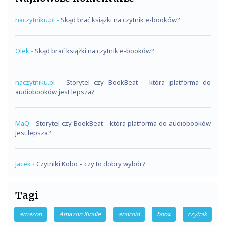
naczytniku.pl
-
Skąd brać książki na czytnik e-booków?
Olek
-
Skąd brać książki na czytnik e-booków?
naczytniku.pl
-
Storytel czy BookBeat – która platforma do
audiobooków jest lepsza?
MaQ
-
Storytel czy BookBeat – która platforma do audiobooków
jest lepsza?
Jacek
-
Czytniki Kobo – czy to dobry wybór?
Tagi
amazon
Amazon Kindle
android
boox
czytnik