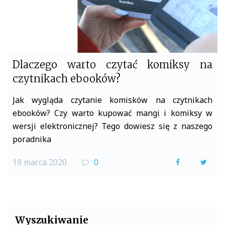
Dlaczego warto czytać komiksy na
czytnikach ebooków?
Jak wygląda czytanie komisków na czytnikach
ebooków? Czy warto kupować mangi i komiksy w
wersji elektronicznej? Tego dowiesz się z naszego
poradnika
19 marca 2020
0
F
T
a
w
c
i
e
t
Wyszukiwanie