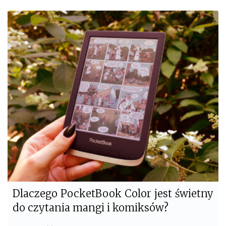
c
i
e
t
b
t
o
e
o
r
k
Dlaczego PocketBook Color jest świetny
do czytania mangi i komiksów?