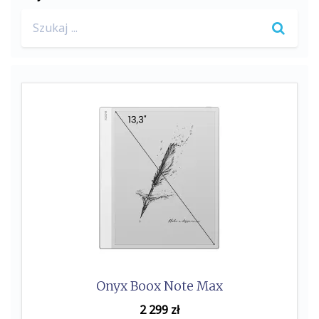
b
t
Search
o
e
for:
o
r
k
Onyx Boox Note Max
2 299
zł